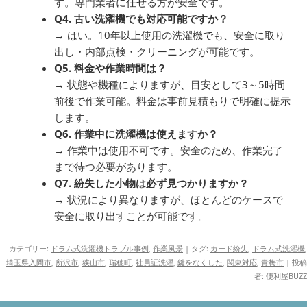
す。専門業者に任せる方が安全です。
Q4. 古い洗濯機でも対応可能ですか？
→ はい。10年以上使用の洗濯機でも、安全に取り
出し・内部点検・クリーニングが可能です。
Q5. 料金や作業時間は？
→ 状態や機種によりますが、目安として3～5時間
前後で作業可能。料金は事前見積もりで明確に提示
します。
Q6. 作業中に洗濯機は使えますか？
→ 作業中は使用不可です。安全のため、作業完了
まで待つ必要があります。
Q7. 紛失した小物は必ず見つかりますか？
→ 状況により異なりますが、ほとんどのケースで
安全に取り出すことが可能です。
カテゴリー:
ドラム式洗濯機トラブル事例
,
作業風景
| タグ:
カード紛失
,
ドラム式洗濯機
,
埼玉県入間市
,
所沢市
,
狭山市
,
瑞穂町
,
社員証洗濯
,
鍵をなくした
,
関東対応
,
青梅市
|
投稿
者:
便利屋BUZZ