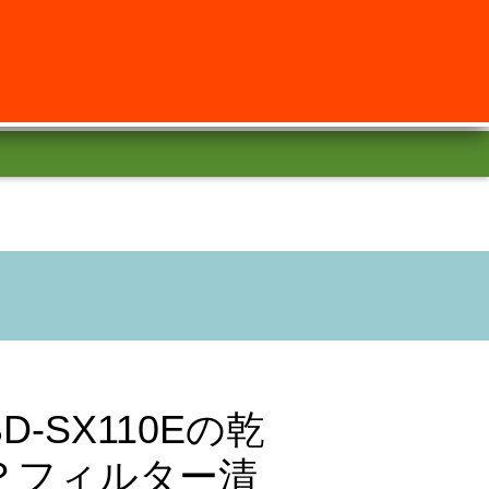
-SX110Eの乾
？フィルター清