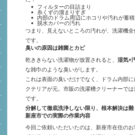
フィルターの目詰まり
糸くずの溜まりすぎ
内部のドラム周辺にホコリや汚れが蓄積
脱水カバーの汚れ
つまり、見えないところの汚れが、洗濯機全
です。
臭いの原因は雑菌とカビ
乾ききらない洗濯物が放置されると、
湿気×
な雑巾のような臭いがします。
これは表面の臭いだけでなく、ドラム内部に
クテリアが元。市販の洗濯槽クリーナーでは
です。
分解して徹底洗浄しない限り、根本解決は難
新座市での実際の作業内容
今回ご依頼いただいたのは、新座市在住のお