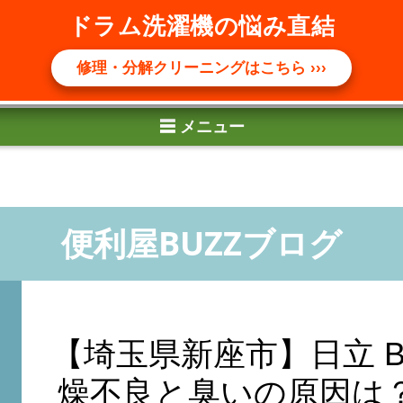
☰ メニュー
ドラム洗濯機の悩み直結
修理・分解クリーニングはこちら ›››
【埼玉県新座市】日立 BD
燥不良と臭いの原因は