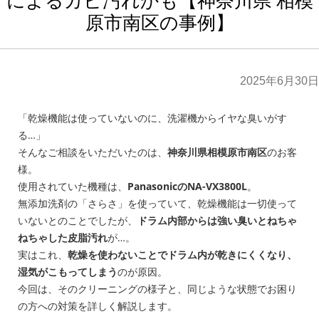
によるカビ汚れかも【神奈川県 相模
原市南区の事例】
2025年6月30日
「乾燥機能は使っていないのに、洗濯機からイヤな臭いがす
る…」
そんなご相談をいただいたのは、
神奈川県相模原市南区
のお客
様。
使用されていた機種は、
PanasonicのNA-VX3800L
。
無添加洗剤の「さらさ」を使っていて、乾燥機能は一切使って
いないとのことでしたが、
ドラム内部からは強い臭いとねちゃ
ねちゃした皮脂汚れ
が…。
実はこれ、
乾燥を使わないことでドラム内が乾きにくくなり、
湿気がこもってしまう
のが原因。
今回は、そのクリーニングの様子と、同じような状態でお困り
の方への対策を詳しく解説します。