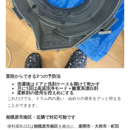
普段からできる3つの予防法
洗濯後はドアと洗剤ケースを開けて乾かす
月に1回は高温洗浄モード＋酸素系漂白剤
柔軟剤の使用を控えめにする
これだけでも、ドラム内の臭い・ぬめりの発生をグッと抑える
ことができます。
相模原市南区・近隣で対応可能です
便利屋BUZZは
相模原市南区
を拠点に、
座間市・大和市・町田