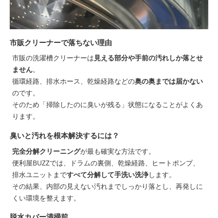
市販クリーナーで落ちない理由
市販の洗濯槽クリーナーは
見える部分や手前の汚れしか落とせ
ません
。
循環経路、排水ホース、乾燥経路などの
奥の奥までは届かない
のです。
そのため「掃除したのに臭いが残る」状態になることがよくあ
ります。
臭いと汚れを根本解決するには？
完全分解クリーニング
が最も確実な方法です。
便利屋BUZZでは、ドラムの裏側、乾燥経路、ヒートポンプ、
排水ユニットまで
すべて分解して手洗い洗浄
します。
その結果、内部の見えない汚れまでしっかり落とし、再発しに
くい環境を整えます。
脱水カバー清掃前