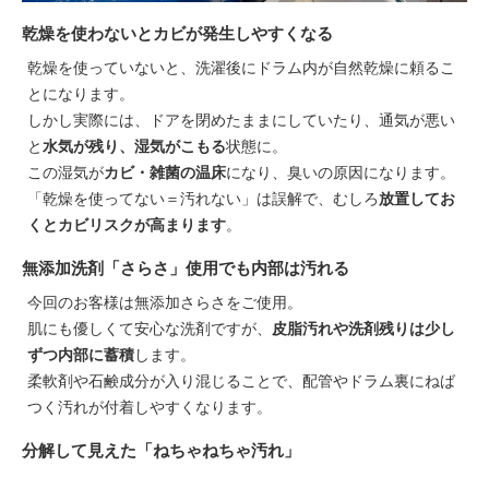
乾燥を使わないとカビが発生しやすくなる
乾燥を使っていないと、洗濯後にドラム内が自然乾燥に頼るこ
とになります。
しかし実際には、ドアを閉めたままにしていたり、通気が悪い
と
水気が残り、湿気がこもる
状態に。
この湿気が
カビ・雑菌の温床
になり、臭いの原因になります。
「乾燥を使ってない＝汚れない」は誤解で、むしろ
放置してお
くとカビリスクが高まります
。
無添加洗剤「さらさ」使用でも内部は汚れる
今回のお客様は無添加さらさをご使用。
肌にも優しくて安心な洗剤ですが、
皮脂汚れや洗剤残りは少し
ずつ内部に蓄積
します。
柔軟剤や石鹸成分が入り混じることで、配管やドラム裏にねば
つく汚れが付着しやすくなります。
分解して見えた「ねちゃねちゃ汚れ」