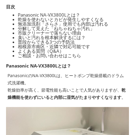
目次
Panasonic NA-VX3800Lとは？
乾燥を使わないとカビが発生しやすくなる
無添加洗剤「さらさ」使用でも内部は汚れる
分解して見えた「ねちゃねちゃ汚れ」
市販クリーナーで落ちない理由
臭いと汚れを根本解決するには？
普段からできる3つの予防法
相模原市南区・近隣で対応可能です
よくある質問（Q&A）
ご相談・お問い合わせはこちら
Panasonic NA-VX3800Lとは？
PanasonicのNA-VX3800Lは、ヒートポンプ乾燥搭載のドラム
式洗濯機。
乾燥効率が高く、節電性能も高いことで人気がありますが、
乾
燥機能を使わずにいると内部に湿気がたまりやすくなります
。