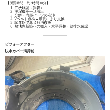
【所要時間：約2時間30分】
症状確認（異音）
洗濯機を一旦搬出
分解・内部パーツの洗浄
Vベルト点検→摩耗により交換
試運転で異音解消確認
敷地内新築への搬入・水平調整・給排水確認
ビフォーアフター
脱水カバー清掃前