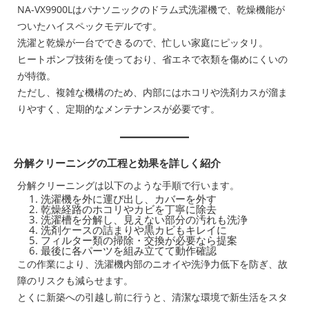
NA-VX9900Lはパナソニックのドラム式洗濯機で、乾燥機能が
ついたハイスペックモデルです。
洗濯と乾燥が一台でできるので、忙しい家庭にピッタリ。
ヒートポンプ技術を使っており、省エネで衣類を傷めにくいの
が特徴。
ただし、複雑な機構のため、内部にはホコリや洗剤カスが溜ま
りやすく、定期的なメンテナンスが必要です。
分解クリーニングの工程と効果を詳しく紹介
分解クリーニングは以下のような手順で行います。
洗濯機を外に運び出し、カバーを外す
乾燥経路のホコリやカビを丁寧に除去
洗濯槽を分解し、見えない部分の汚れも洗浄
洗剤ケースの詰まりや黒カビもキレイに
フィルター類の掃除・交換が必要なら提案
最後に各パーツを組み立てて動作確認
この作業により、洗濯機内部のニオイや洗浄力低下を防ぎ、故
障のリスクも減らせます。
とくに新築への引越し前に行うと、清潔な環境で新生活をスタ