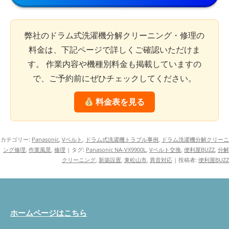
弊社のドラム式洗濯機分解クリーニング・修理の
料金は、下記ページで詳しくご確認いただけま
す。 作業内容や機種別料金も掲載していますの
で、ご予約前にぜひチェックしてください。
料金表を見る
カテゴリー:
Panasonic
,
Vベルト
,
ドラム式洗濯機トラブル事例
,
ドラム洗濯機分解クリーニ
ング修理
,
作業風景
,
修理
| タグ:
Panasonic NA-VX9900L
,
Vベルト交換
,
便利屋BUZZ
,
分解
クリーニング
,
新築設置
,
東松山市
,
異音対応
|
投稿者:
便利屋BUZZ
ホームページはこちら