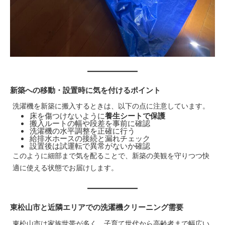
新築への移動・設置時に気を付けるポイント
洗濯機を新築に搬入するときは、以下の点に注意しています。
床を傷つけないように
養生シートで保護
搬入ルートの幅や段差を事前に確認
洗濯機の水平調整を正確に行う
給排水ホースの接続と漏れチェック
設置後は試運転で異常がないか確認
このように細部まで気を配ることで、新築の美観を守りつつ快
適に使える状態でお届けします。
東松山市と近隣エリアでの洗濯機クリーニング需要
東松山市は家族世帯が多く、子育て世代から高齢者まで幅広い