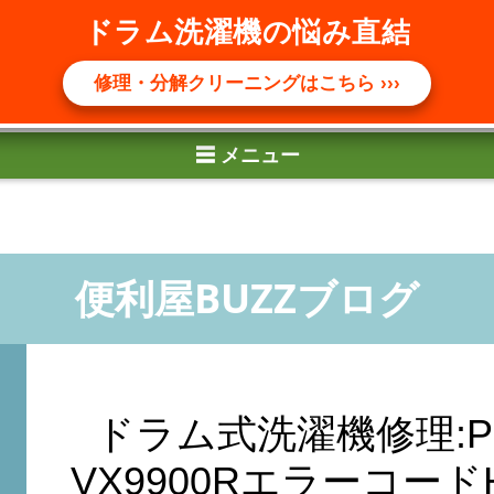
☰ メニュー
ドラム洗濯機の悩み直結
修理・分解クリーニングはこちら ›››
ドラム式洗濯機修理:Pana
VX9900Rエラーコード