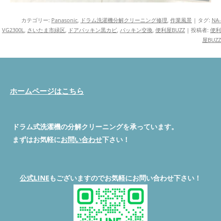
カテゴリー:
Panasonic
,
ドラム洗濯機分解クリーニング修理
,
作業風景
| タグ:
NA-
VG2300L
,
さいたま市緑区
,
ドアパッキン黒カビ
,
パッキン交換
,
便利屋BUZZ
|
投稿者:
便利
屋BUZZ
ホームページはこちら
ドラム式洗濯機の分解クリーニングを承っています。
まずはお気軽に
お問い合わせ
下さい！
公式LINE
もございますのでお気軽にお問い合わせ下さい！