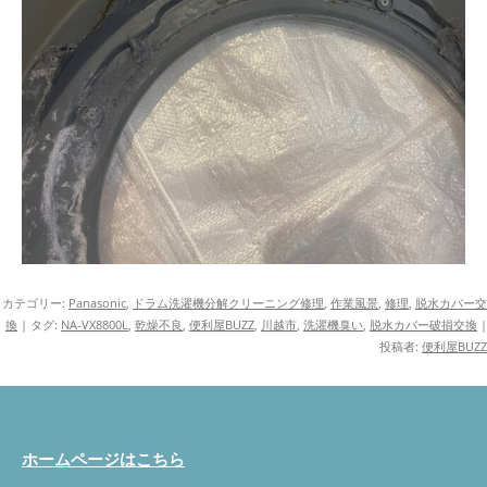
カテゴリー:
Panasonic
,
ドラム洗濯機分解クリーニング修理
,
作業風景
,
修理
,
脱水カバー交
換
| タグ:
NA-VX8800L
,
乾燥不良
,
便利屋BUZZ
,
川越市
,
洗濯機臭い
,
脱水カバー破損交換
|
投稿者:
便利屋BUZZ
ホームページはこちら