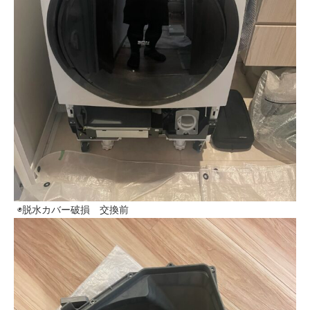
◉脱水カバー破損 交換前