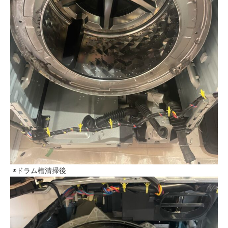
◉ドラム槽清掃後