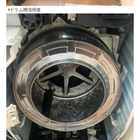
◉ドラム槽清掃後