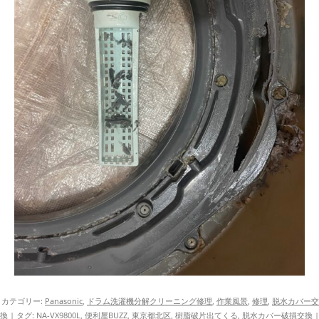
カテゴリー:
Panasonic
,
ドラム洗濯機分解クリーニング修理
,
作業風景
,
修理
,
脱水カバー交
換
| タグ:
NA-VX9800L
,
便利屋BUZZ
,
東京都北区
,
樹脂破片出てくる
,
脱水カバー破損交換
|