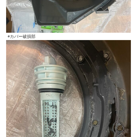
◉カバー破損部