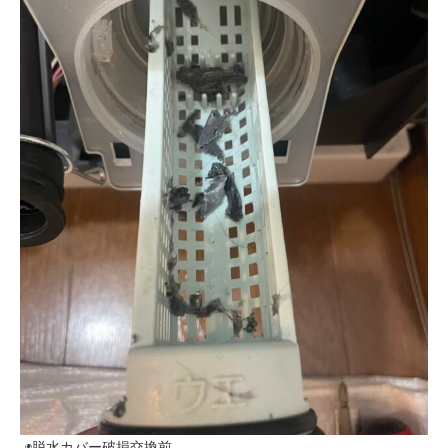
◉脱水カバー破損交換前