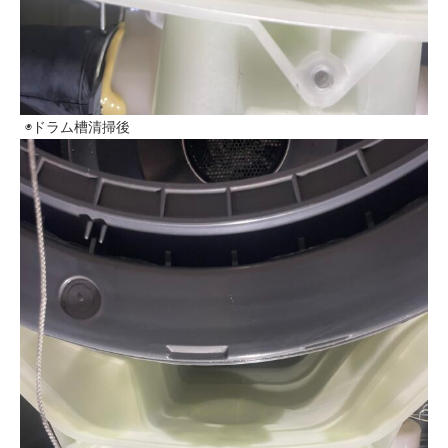
◉ドラム槽清掃後