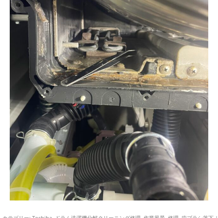
カテゴリー:
Toshiba
,
ドラム洗濯機分解クリーニング修理
,
作業風景
,
修理
,
歯ブラシ落下
|