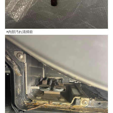
◉内部汚れ清掃前