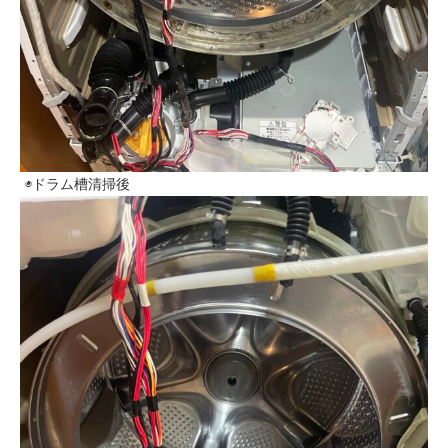
◉ドラム槽清掃後