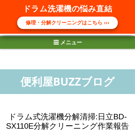
☰ メニュー
ドラム洗濯機の悩み直結
修理・分解クリーニングはこちら ›››
ドラム式洗濯機分解清掃:日立BD-
SX110E分解クリーニング作業報告