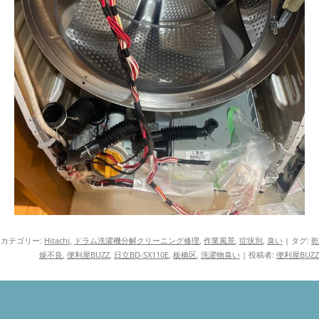
カテゴリー:
Hitachi
,
ドラム洗濯機分解クリーニング修理
,
作業風景
,
症状別
,
臭い
| タグ:
乾
燥不良
,
便利屋BUZZ
,
日立BD-SX110E
,
板橋区
,
洗濯物臭い
|
投稿者:
便利屋BUZZ