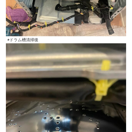
◉ドラム槽清掃後