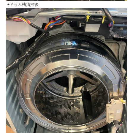
◉ドラム槽清掃後