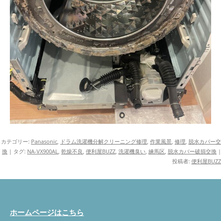
カテゴリー:
Panasonic
,
ドラム洗濯機分解クリーニング修理
,
作業風景
,
修理
,
脱水カバー交
換
| タグ:
NA-VX900AL
,
乾燥不良
,
便利屋BUZZ
,
洗濯機臭い
,
練馬区
,
脱水カバー破損交換
|
投稿者:
便利屋BUZZ
ホームページはこちら