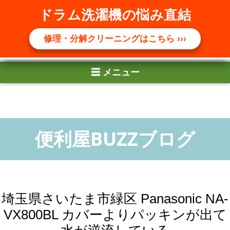
☰ メニュー
ドラム洗濯機の悩み直結
修理・分解クリーニングはこちら ›››
埼玉県さいたま市緑区 Panasonic NA-
VX800BL カバーよりパッキンが出て