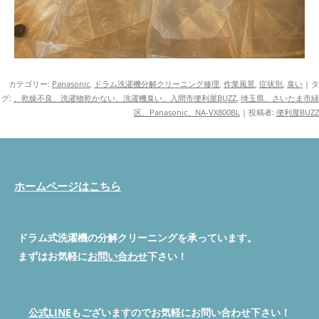
カテゴリー:
Panasonic
,
ドラム洗濯機分解クリーニング修理
,
作業風景
,
症状別
,
臭い
| タ
グ:
、乾燥不良、洗濯物乾かない、洗濯機臭い、入間市便利屋BUZZ
,
埼玉県、さいたま市緑
区、Panasonic、NA-VX800BL
|
投稿者:
便利屋BUZZ
ホームページはこちら
ドラム式洗濯機の分解クリーニングを承っています。
まずはお気軽に
お問い合わせ
下さい！
公式LINE
もございますのでお気軽にお問い合わせ下さい！