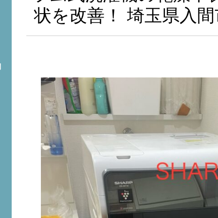
状を改善！ 埼玉県入間
問