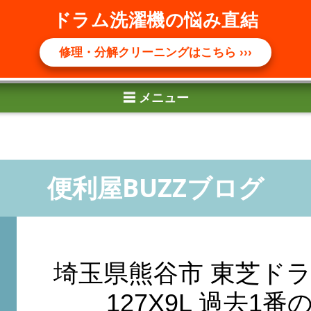
☰ メニュー
ドラム洗濯機の悩み直結
修理・分解クリーニングはこちら ›››
埼玉県熊谷市 東芝ドラ
127X9L 過去1