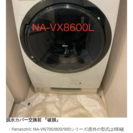
脱水カバー交換前 『破損』
・Panasonic NA-VX(700/800/900シリーズ)意外の型式は8割破