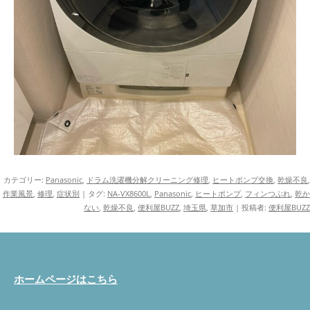
カテゴリー:
Panasonic
,
ドラム洗濯機分解クリーニング修理
,
ヒートポンプ交換
,
乾燥不良
,
作業風景
,
修理
,
症状別
| タグ:
NA-VX8600L
,
Panasonic
,
ヒートポンプ
,
フィンつぶれ
,
乾か
ない
,
乾燥不良
,
便利屋BUZZ
,
埼玉県
,
草加市
|
投稿者:
便利屋BUZZ
ホームページはこちら