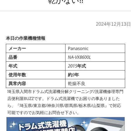
乾かない!!
2024年12月13日
本日の作業機種情報
メーカー
Panasonic
品番
NA-VX8600L
年式
2015
年式
使用年数
約
9
年
異常内容
乾燥不良
埼玉県入間市ドラム式洗濯機分解クリーニング/洗濯機修理専門
店便利屋BUZZです。ドラム式洗濯機でお困りの事ありました
ら、『埼玉県/東京都/神奈川県/群馬県/栃木県/山梨県』で対応
可能ですのでお気軽にお問合せ下さい。