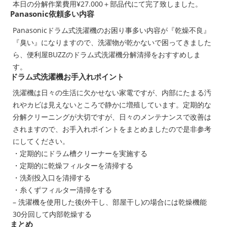
本日の分解作業費用¥27.000＋部品代にて完了致しました。
Panasonic依頼多い内容
Panasonicドラム式洗濯機のお困り事多い内容が『乾燥不良』
『臭い』になりますので、洗濯物が乾かないで困ってきました
ら、便利屋BUZZのドラム式洗濯機分解清掃をおすすめしま
す。
ドラム式洗濯機お手入れポイント
洗濯機は日々の生活に欠かせない家電ですが、内部にたまる汚
れやカビは見えないところで静かに増殖しています。定期的な
分解クリーニングが大切ですが、日々のメンテナンスで改善は
されますので、お手入れポイントをまとめましたので是非参考
にしてください。
・定期的にドラム槽クリーナーを実施する
・定期的に乾燥フィルターを清掃する
・洗剤投入口を清掃する
・糸くずフィルター清掃をする
– 洗濯機を使用した後(外干し、部屋干し)の場合には乾燥機能
30分回して内部乾燥する
まとめ