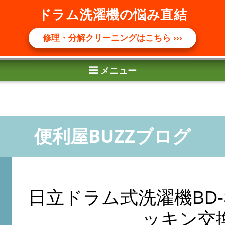
☰ メニュー
ドラム洗濯機の悩み直結
修理・分解クリーニングはこちら ›››
日立ドラム式洗濯機BD-
ッキン交