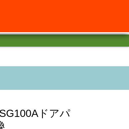
SG100Aドアパ
換