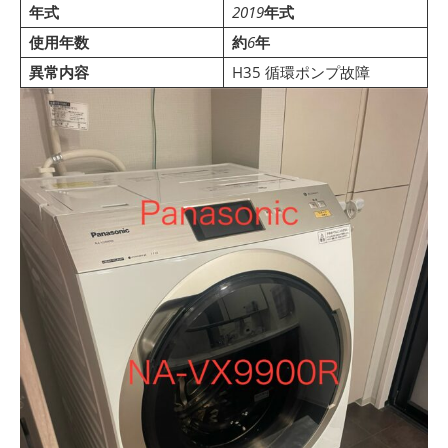
年式
2019
年式
使用年数
約
6
年
異常内容
H35 循環ポンプ故障