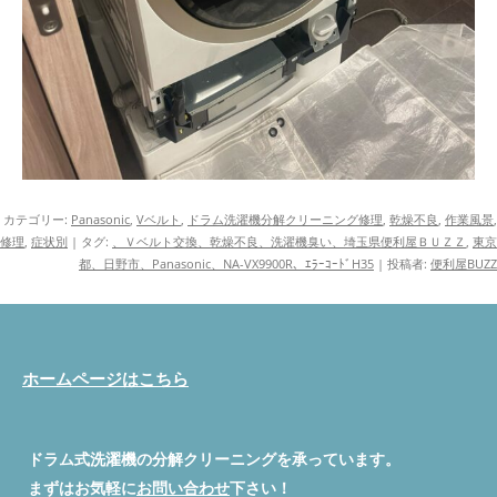
カテゴリー:
Panasonic
,
Vベルト
,
ドラム洗濯機分解クリーニング修理
,
乾燥不良
,
作業風景
,
修理
,
症状別
| タグ:
、Ｖベルト交換、乾燥不良、洗濯機臭い、埼玉県便利屋ＢＵＺＺ
,
東京
都、日野市、Panasonic、NA-VX9900R、ｴﾗｰｺｰﾄﾞH35
|
投稿者:
便利屋BUZZ
ホームページはこちら
ドラム式洗濯機の分解クリーニングを承っています。
まずはお気軽に
お問い合わせ
下さい！