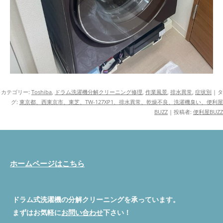
カテゴリー:
Toshiba
,
ドラム洗濯機分解クリーニング修理
,
作業風景
,
排水異常
,
症状別
| タ
グ:
東京都、西東京市、東芝、TW-127XP1、排水異常、乾燥不良、洗濯機臭い、便利屋
BUZZ
|
投稿者:
便利屋BUZZ
ホームページはこちら
ドラム式洗濯機の分解クリーニングを承っています。
まずはお気軽に
お問い合わせ
下さい！