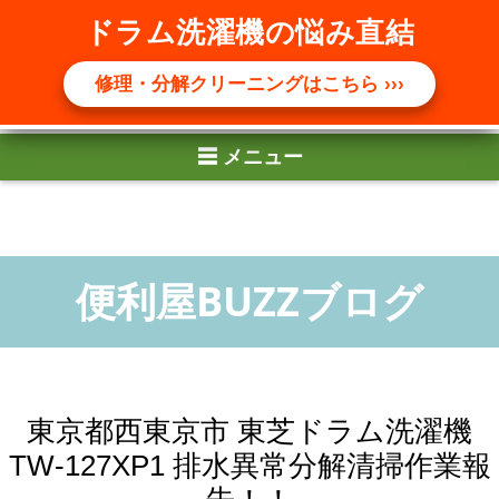
☰ メニュー
ドラム洗濯機の悩み直結
修理・分解クリーニングはこちら ›››
東京都西東京市 東芝ドラム洗濯機
TW-127XP1 排水異常分解清掃作業報