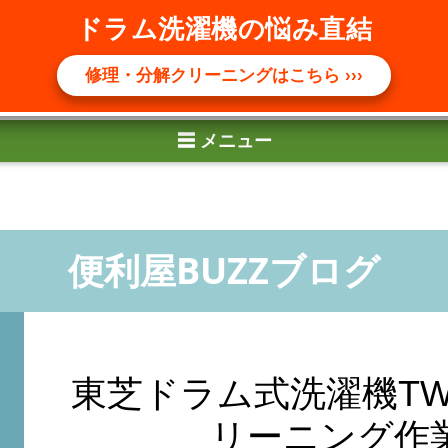
☰ メニュー
ドラム洗濯機の悩み直結
修理・分解クリーニングはこちら ›››
東芝ドラム式洗濯機TW-
リーニング作