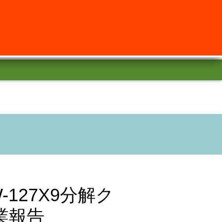
127X9分解ク
業報告