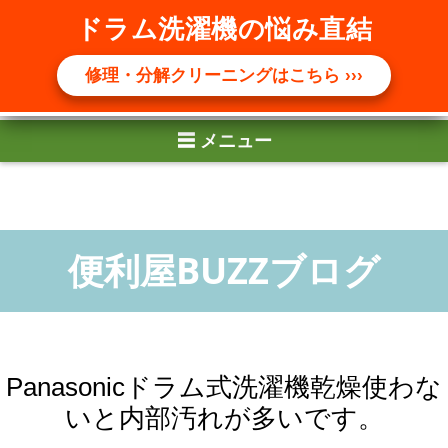
☰ メニュー
ドラム洗濯機の悩み直結
修理・分解クリーニングはこちら ›››
Panasonicドラム式洗濯機乾燥使わな
いと内部汚れが多いです。