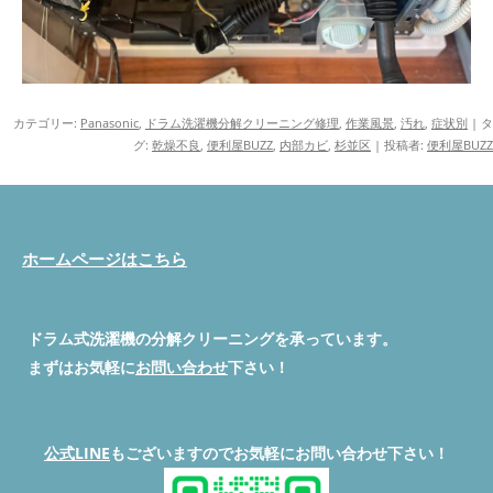
カテゴリー:
Panasonic
,
ドラム洗濯機分解クリーニング修理
,
作業風景
,
汚れ
,
症状別
| タ
グ:
乾燥不良
,
便利屋BUZZ
,
内部カビ
,
杉並区
|
投稿者:
便利屋BUZZ
ホームページはこちら
ドラム式洗濯機の分解クリーニングを承っています。
まずはお気軽に
お問い合わせ
下さい！
公式LINE
もございますのでお気軽にお問い合わせ下さい！