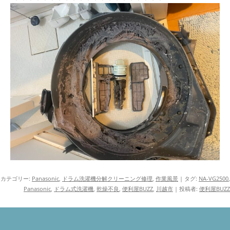
カテゴリー:
Panasonic
,
ドラム洗濯機分解クリーニング修理
,
作業風景
| タグ:
NA-VG2500
,
Panasonic
,
ドラム式洗濯機
,
乾燥不良
,
便利屋BUZZ
,
川越市
|
投稿者:
便利屋BUZZ