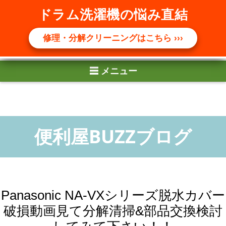
☰ メニュー
ドラム洗濯機の悩み直結
修理・分解クリーニングはこちら ›››
Panasonic NA-VXシリーズ脱水カバー
破損動画見て分解清掃&部品交換検討