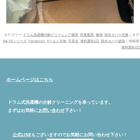
カテゴリー:
ドラム洗濯機分解クリーニング修理
,
作業風景
,
修理
,
脱水カバー交換
| タグ:
NA-VXシリーズ
,
Panasonic
,
Vベルト交換
,
不具合
,
便利屋BUZZ
,
脱水カバー破損
|
投稿者:
便利屋BUZZ
ホームページはこちら
ドラム式洗濯機の分解クリーニングを承っています。
まずはお気軽に
お問い合わせ
下さい！
公式LINE
もございますのでお気軽にお問い合わせ下さい！