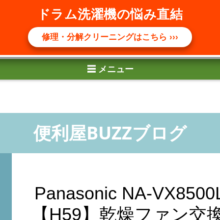
☰ メニュー
ドラム洗濯機の悩み直結
修理・分解クリーニングはこちら ›››
Panasonic NA-VX8
【H59】乾燥ファン交