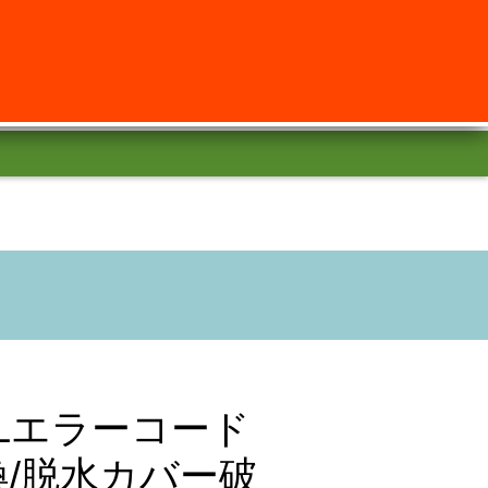
500Lエラーコード
換/脱水カバー破