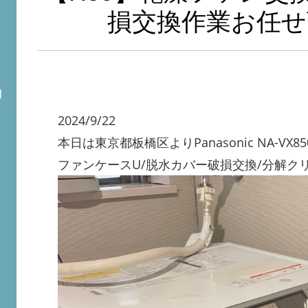
損交換作業お任せ
問
2024/9/22
本日は東京都板橋区よりPanasonic NA-VX
ファンケースU/脱水カバー破損交換/分解ク
ト