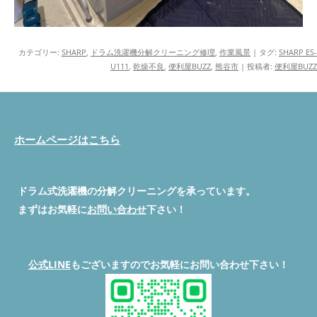
カテゴリー:
SHARP
,
ドラム洗濯機分解クリーニング修理
,
作業風景
| タグ:
SHARP ES-
U111
,
乾燥不良
,
便利屋BUZZ
,
熊谷市
|
投稿者:
便利屋BUZZ
ホームページはこちら
ドラム式洗濯機の分解クリーニングを承っています。
まずはお気軽に
お問い合わせ
下さい！
公式LINE
もございますのでお気軽にお問い合わせ下さい！