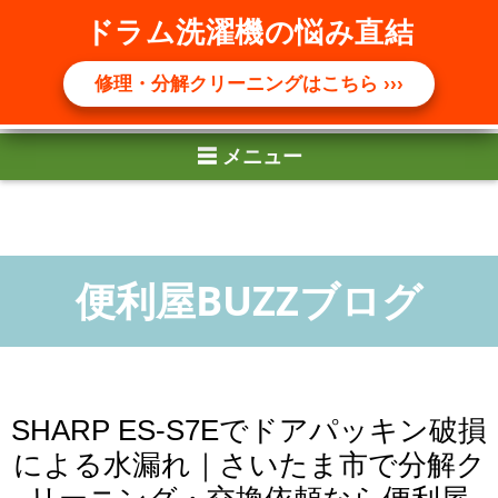
☰ メニュー
ドラム洗濯機の悩み直結
修理・分解クリーニングはこちら ›››
SHARP ES-S7Eでドアパッキン破損
による水漏れ｜さいたま市で分解ク