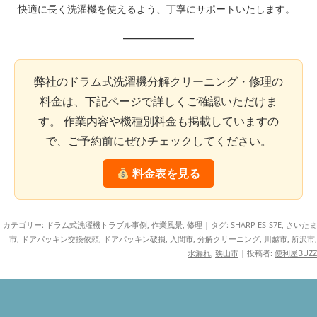
快適に長く洗濯機を使えるよう、丁寧にサポートいたします。
弊社のドラム式洗濯機分解クリーニング・修理の
料金は、下記ページで詳しくご確認いただけま
す。 作業内容や機種別料金も掲載していますの
で、ご予約前にぜひチェックしてください。
料金表を見る
カテゴリー:
ドラム式洗濯機トラブル事例
,
作業風景
,
修理
| タグ:
SHARP ES-S7E
,
さいたま
市
,
ドアパッキン交換依頼
,
ドアパッキン破損
,
入間市
,
分解クリーニング
,
川越市
,
所沢市
,
水漏れ
,
狭山市
|
投稿者:
便利屋BUZZ