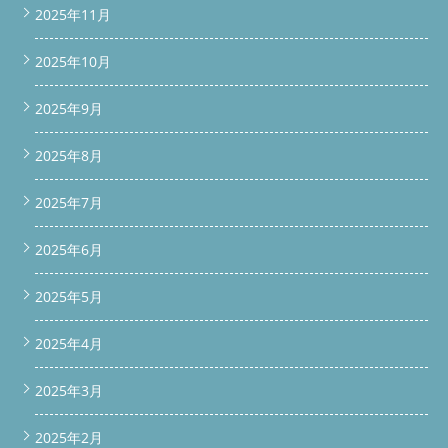
padding: 24px; margin: 24px 0; text-align: center; border-radius:
2025年11月
10px; } .vertical-link-block p { font-size: 16px; color: #333;
margin: 20px 0; line-height: 1.5; } /* ボタン共通設定 */ .vertical-
link-block .button { display: inline-block; font-weight: bold; font-
2025年10月
size: 16px; padding: 14px 28px; width: 220px; border-radius:
6px; text-decoration: none; transition: opacity 0.3s; text-align:
2025年9月
center; margin: 0 auto; } .vertical-link-block .service-button {
background-color: #28A745; color: #fff; } .vertical-link-block
.service-button:hover { opacity: 0.9; } .vertical-link-block .price-
2025年8月
button { background-color: #FF7A2D; color: #fff; } .vertical-link-
block .price-button:hover { opacity: 0.9; } /* スマホ最適化 */
2025年7月
@media (max-width: 768px) { #scroll-bar { padding: 10px 8px; }
#scroll-bar a, #bottom-bar a { font-size: 14px; padding: 12px
6px; } } window.addEventListener('scroll', function() { const
2025年6月
scrollBar = document.getElementById('scroll-bar'); const
bottomBar = document.getElementById('bottom-bar');
2025年5月
if(window.scrollY > 100) { scrollBar.classList.add('show'); } else {
scrollBar.classList.remove('show'); } if(window.scrollY > 200) {
bottomBar.classList.add('show'); } else {
2025年4月
bottomBar.classList.remove('show'); } }); 続きを読む
2025年3月
2025年2月