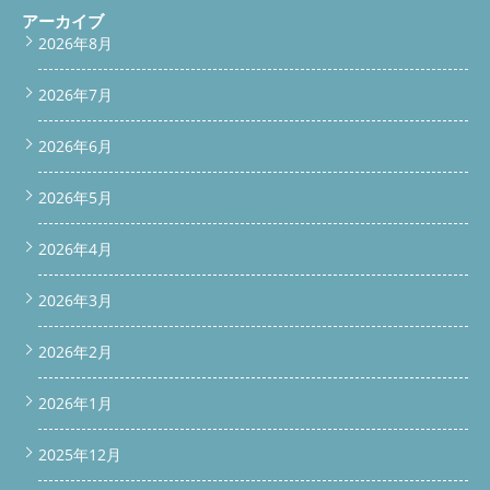
は、 部品交換＋分解クリーニングで正常復帰しました。 エラー
アーカイブ
表示が出たまま使い続ける前に、 ドラム式洗濯機専門店へご相
2026年8月
談ください。
公式LINEで相談・依頼する
電話する
問い
合わせ
サービス一覧を見る 便利屋BUZZのドラム式洗濯機分
2026年7月
解クリーニング・修理のサービス内容や作業内容、機種別料金に
ついてはこちらで詳しくご確認いただけます。 ご予約前にぜひ
チェックしてください。
料金表を見る /* 上部スクロールバー
2026年6月
（スリム仕様） */ #scroll-bar { position: fixed; top: -60px; left: 0;
width: 100%; background-color: #00C73C; padding: 12px 10px;
2026年5月
text-align: center; z-index: 9999; box-shadow: 0 2px 8px
rgba(0,0,0,0.3); transition: top 0.3s ease; } #scroll-bar.show { top:
0; } #scroll-bar a { color: #fff; font-size: 16px; font-weight: bold;
2026年4月
text-decoration: none; display: inline-block; } #scroll-bar a:hover
{ opacity: 0.9; } /* 下部固定バー */ #bottom-bar { position: fixed;
2026年3月
bottom: -60px; left: 0; width: 100%; display: flex; text-align:
center; z-index: 9999; transition: bottom 0.3s ease; box-shadow:
0 -2px 8px rgba(0,0,0,0.3); } #bottom-bar.show { bottom: 0; }
2026年2月
#bottom-bar a { flex: 1; padding: 14px 8px; font-size: 16px; font-
weight: bold; color: #fff; text-decoration: none; } #bottom-bar
2026年1月
a.phone { background-color: #007BFF; } #bottom-bar a.contact
{ background-color: #FF6600; } #bottom-bar a:hover { opacity:
0.9; } /* サービス＆料金ブロック */ .vertical-link-block {
2025年12月
background-color: #FFF8E1; border: 1px solid #FFD699;