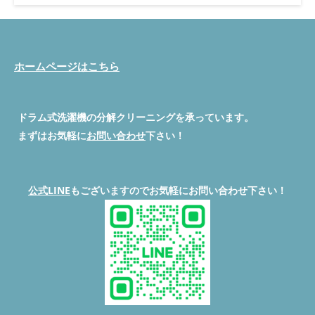
Panasonic NA-VX900AR「エラーH59」の施工事例を、初心者の
方にもわかる言葉で解説します。 H59エラーとは？ 結論： エラ
ーH59は「洗濯機内部のファンが正常に回っていない」ことを示
すエラーです。 乾燥運転中に空気を送るファンが重くなった
り、回転できなくなると、 安全装置が働き、洗濯機は自動的に
ホームページはこちら
停止します。 「乾燥が途中で止まる」「急にエラーが出た」と
いう相談が非常に多い症状です。 ファンケース
Vベルト交換
今回の施工の結論（先に結果） 結論： 部品交換と分解クリーニ
ドラム式洗濯機の分解クリーニングを承っています。
ングを行い、エラーH59は完全に解消しました。 ファンケース回
転異常 → 部品交換 Vベルト劣化 → Vベルト交換 脱水時の不具合
まずはお気軽に
お問い合わせ
下さい！
→ 脱水カバー交換 再発防止 → 分解クリーニング 作業後は乾
燥・脱水ともに正常動作を確認しています。 川口市のお客様か
らのご依頼内容 今回ご依頼いただいた内容は以下の通りです。
エラーコード「H59」が表示される 乾燥運転が途中で止まる 以
公式LINE
もございますのでお気軽にお問い合わせ下さい！
前より運転音が重たく感じる 症状から、内部の回転系トラブル
が疑われたため、分解点検を行いました。 実際に行った作業内
容 結論： 原因は1つではなく、複数の劣化と汚れが重なっていま
した。 ① ファンケース回転異常 部品交換 ファン内部に汚れが蓄
積し、回転抵抗が大きくなっていました。 正常な回転ができな
いため、専用部品を交換しています。 ② Vベルト交換 Vベルトが
伸びており、回転力が十分に伝わっていない状態でした。 ベル
ト交換により、回転力が安定しました。 ③ 脱水カバー交換 脱水
時の振動と密閉不良を防ぐため、劣化していた脱水カバーを交