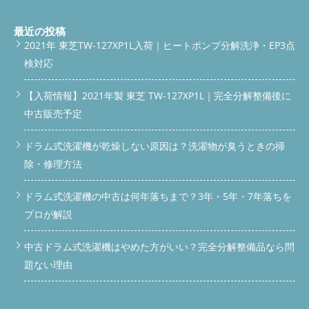
換。 これによりセンサーの誤作動も防止できます。 ④ 分解クリ
ーニング 部品交換だけで終わらせず、内部に溜まった埃・洗剤
カスを徹底除去。 再発防止として非常に重要な工程です。 ドラ
最近の投稿
ム槽清掃前 ドラム槽清掃後 脱水カバー破損交換前 脱水カバー交
2021年 東芝TW-127XP1L入荷｜ヒートポンプ分解洗浄・EP3点
換後 バランサー清掃前 バランサー清掃後 なぜエラーH59は起き
検対応
るのか 結論： 多くのケースで「汚れ＋経年劣化」が原因です。
乾燥使用による埃の蓄積 洗剤カス・糸くずの固着 Vベルトや回転
部品の劣化 特にNA-VX900ARは使用年数が進むと、 ファン周辺
【入荷情報】2021年製 東芝 TW-127XP1L｜完全分解整備後に
の負荷が一気に増えやすい傾向があります。 自分でできる対処
中古販売予定
はある？ 結論： できるのは「フィルター掃除まで」。それ以上
は専門作業です。 乾燥フィルターの清掃 排気口周辺の埃確認 内
ドラム式洗濯機が乾燥しない原因は？洗濯物が臭うときの掃
部を分解したり、無理に動かすと故障が拡大する恐れがありま
す。 H59表示が出たら、早めの点検がおすすめです。 便利屋
除・修理方法
BUZZが選ばれる理由 便利屋BUZZはドラム式洗濯機専門店とし
て、 年間500台以上の分解洗浄・修理実績があります。 ドラム式
ドラム式洗濯機の中古は何年落ちまで？3年・5年・7年落ちを
洗濯機専門 Panasonic・日立・SHARPなど多数対応 分解点検＋
必要な部品交換のみをご提案 埼玉・東京・神奈川・群馬対応 よ
プロが解説
くある質問（Q&A） Q. H59は必ず修理が必要？A. はい。放置す
ると他の部品故障につながる可能性があります。 Q. クリーニン
中古ドラム式洗濯機はやめた方がいい？完全分解整備品なら問
グだけで直る？A. 軽症なら改善することもありますが、多くは部
題ない理由
品交換が必要です。 Q. 川口市以外も来てもらえる？A. はい。埼
玉県全域・東京都・神奈川県・群馬県対応です。 まとめ
Panasonic NA-VX900ARのエラーH59は、 ファン回転異常・Vベ
ルト劣化・汚れが重なって発生します。 今回の川口市の事例で