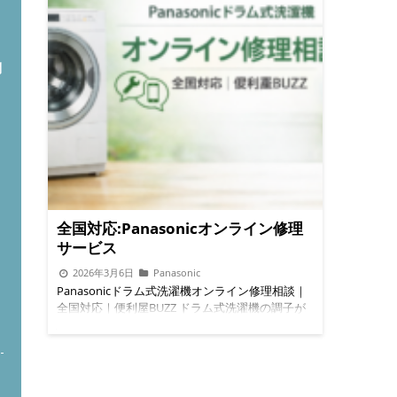
問
全国対応:Panasonicオンライン修理
サービス
2026年3月6日
Panasonic
Panasonicドラム式洗濯機オンライン修理相談｜
全国対応｜便利屋BUZZ ドラム式洗濯機の調子が
ト
悪い… でも「修理を呼ぶほどか分からない」「ど
こに相談すればいいか分からない」 そんな方のた
めに、Panasonicドラム式洗濯機専門のオンライ
ン修理相談を始めました。 全国どこからでも相談
可能。 症状によってはその場で解決方法が分かる