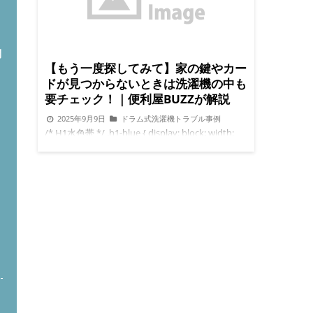
問
【もう一度探してみて】家の鍵やカー
ドが見つからないときは洗濯機の中も
要チェック！｜便利屋BUZZが解説
2025年9月9日
ドラム式洗濯機トラブル事例
/* H1水色帯 */ .h1-blue { display: block; width:
100%; background-color: #a0d8f1; /* 水色 */
color: #000; font-weight: bold; font-size: 22px;
padding: 12px 20px; margin: 25px 0 20px 0;
border-left: 5px solid #007acc; border-radius:
4px; box-sizing: border-box; } /* スマホ対応 */
@media (max-width:768px) { .h1-blue { font-size:
20px; padding: 10px 15px; } } p, li { line-height:
1.6em; font-size: 15px; margin-bottom: 15px; } ul
ト
{ margin-left: 20px; } /* ボタンリンク */ .link-
button { display: inline-block; margin: 15px 0;
padding: 10px 20px; font-weight: bold; text-
decoration: none; border-radius: 5px; } .link-
button:hover { opacity: 0.9; } /* 色別ボタン */