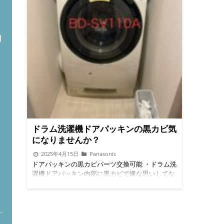
問
ドラム洗濯機ドアパッキンの黒カビ気
になりませんか？
2025年4月15日
Panasonic
ドアパッキンの黒カビパーツ交換可能 ・ドラム洗
濯機ドアパッキン内部に黒カビで嫌な思いしてな
いですか？ ・ドアパッキン清掃しても汚れが完全
には、落ちないので、ドラム洗濯機分解クリーニ
ングのタイミングで汚れが気になる方は依頼のタ
イミングでご依頼ください。 ドアパッキン交換参
考動画