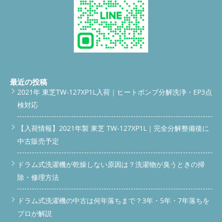
埃が詰まっているから。目に見える部分の掃除だけでは不十分な
心配が解消されました。 内部ダクトの埃が乾燥不良の原因に 乾
んです。 洗濯機本体 ダクト詰まり（清掃前） ダクト内に大量の
燥を使っていないのに「乾燥フィルターに埃が溜まる」という方
埃が詰まり、風がまったく通らない状態でした。 フィルターダ
は要注意。 実は内部のダクトに埃が積もっている可能性が高い
クトより風が出ていない 乾燥機能は動いているのに風が出てお
んです。 これが原因で乾燥効率が落ち、電気代がかさむ、ニオ
らず、衣類が乾かない原因となっていました。 ダクト詰まり埃
イがこもる、最悪ヒーターが焼き付く…なんてこともあります。
びっしりと詰まった埃が空気の通り道をふさぎ、乾燥機能に深刻
分解クリーニングでここまで変わります 今回、当店で完全分解
な影響を与えていました。 ダクト清掃 埃をしっかり取り除いた
クリーニング＋割り箸の除去＋カビ除去＋ダクト清掃を行いまし
ことで、風の通り道が確保され、乾燥効率が回復しました。 フ
た。 作業後は… カビ臭さがゼロに 乾燥フィルターの埃たまりも
ィルター清掃前 目詰まりしたフィルターは空気を通さず、乾燥
解消 割り箸も安全に取り出し完了 洗剤の溶け残りもなし まさに
最近の投稿
や脱臭機能にも悪影響が出ます。 フィルター清掃後 フィルター
「新品のような仕上がり」になりました。 乾燥機能を普段使わ
2021年 東芝TW-127XP1L入荷｜ヒートポンプ分解洗浄・EP3点
の目詰まりを解消し、風の通りが改善。臭いや湿気も軽減されま
ない方へアドバイス 乾燥を使わない方ほど、定期的な分解クリ
検対応
す。 脱水カバー清掃前 カビや汚れが広がり、見た目だけでなく
ーニングが必須です。 理由はカビ・湿気が溜まりやすくなるか
臭いの原因にもなっていました。 脱水カバー清掃後 洗浄した事
ら。 年に1回、もしくは2〜3年に1回でも清掃すれば、機械の寿
で清潔さと消臭効果が回復。安心して使える状態になりました。
【入荷情報】2021年製 東芝 TW-127XP1L｜完全分解整備後に
命が延び、電気代も節約できるんです。 こんな症状があれば今
洗剤ケース清掃前 洗剤カスや水垢がこびりつき、カビや臭いの
すぐ点検を カビ臭い 洗剤ケースが黒ずんでいる 乾燥時間が長く
中古販売予定
温床になっていました。 洗剤ケース清掃後 洗剤投入口を丁寧に
なった フィルター掃除しても臭い 音がうるさい・振動が大きい
清掃し、清潔感と洗剤の流れやすさを取り戻しました。 実際の
どれか1つでも当てはまるなら、洗濯機内部に問題があるサイン
作業内容（幸手市での施工例） お客様からのご依頼内容：「乾
ドラム式洗濯機が乾燥しない原因は？洗濯物が臭うときの掃
です。 お問い合わせ・予約はこちらから ＼お気軽にご相談くだ
燥が遅いし、カビ臭い。風も出ていない気がする」とのこと。
さい！／ スマホでタップするとそのままお電話できます
電
除・修理方法
調査の結果… ダクト内部にびっしり埃が詰まっており、温風がほ
話をかける
メール：katsu.294019@gmail.com
LINEでのお
ぼ出ていない状態 フィルター奥の清掃歴がなく、埃が蓄積 洗剤
問い合わせ： LINEで相談 よくあるご質問（Q&A） Q. 割り箸が
ドラム式洗濯機の中古は何年落ちまで？3年・5年・7年落ちを
ケース・脱水カバーにもカビが発生 作業内容としては… ダクト
洗濯機の中に落ちたままでも使っていて大丈夫ですか？ → 基本
を分解して内部清掃 フィルターとその奥のダクトも清掃 洗剤ケ
的には早めに取り出したほうが安心です。ヒーターやセンサーに
プロが解説
ースと脱水カバーを洗浄・一部交換 結果、乾燥時間が約半分に