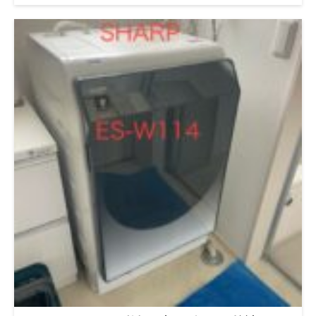
いた事例をご紹介します。 使っているのは Panasonic NA-
VX800BL。 「乾燥は雨の日だけ」「でも最近カビ臭くて…」とい
うお悩みで、点検すると“あるモノ”が内部に落ちていました。
Panasonic NA-VX800BLってどんな洗濯機？ PanasonicのNA-
VX800BLは、人気のドラム式洗濯乾燥機。 見た目も高級感があ
って、乾燥機能も優秀です。 でも、構造が複雑なぶん「中が見
えない」「掃除ができない」ってこと、ありませんか？ 特に今
回のように割り箸を落としてしまった場合、自力で取り出すのは
ほぼ無理です。 実際のご依頼内容はこの通り 今回は、以下のよ
うな症状でご相談をいただきました。 割り箸を子どもが落とし
てしまった 乾燥機は4年間、基本的に使っていない（雨の日だ
け） 最近、洗濯機がカビ臭い 洗剤ケースのまわりにカビが見え
る 乾燥フィルターも埃が詰まりやすい 正直、ここまで条件がそ
ろうと内部はけっこう汚れています。 割り箸が落ちたまま使う
とどうなる？ 結論から言えば、割り箸が洗濯槽の裏側で詰ま
り、故障の原因になります。 特にNA-VX800BLのような機種で
は、内部の通気ルートやダクトに障害物があると、乾燥効率が悪
くなる → カビが発生しやすくなるという悪循環に。 放置してお
くとモーターやヒーター周辺にもダメージが及び、数万円単位の
修理費用になるケースもあります。 乾燥を使っていないと、カ
ビが増える？ これは多くの人が誤解していますが… 「乾燥を使
わない方がカビになりにくい」と思ってませんか？ 実は逆で
す。 乾燥を使わない＝湿気が中に残る＝カビが繁殖しやすいん