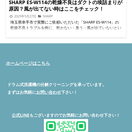
です。 湿った空気が洗濯機の奥にこもり、ファンやダクトにカ
SHARP ES-W114の乾燥不良はダクトの埃詰まりが
ビや埃が積もっていきます。 しかも目に見えない場所なので、
原因？風が出てない時はここをチェック！
気づかないままニオイだけが強くなる…。 洗濯機の中はどうなっ
2025年5月27日
SHARP
ていた？ 今回の機種（NA-VX800BL）は、脱水カバーやバランサ
埼玉県幸手市で実際にご依頼いただいた「SHARP ES-W114」の
ーの奥までカビや埃が付着していました。 下記の写真スペース
乾燥不良トラブルを例に、乾かない・臭う・風が出ていないとい
をご覧ください（※実際のビフォーアフター写真をここに挿
った症状の原因と対策を、わかりやすく解説します。 SHARP ES-
入）。
割り箸落下取り出し 清掃中に誤って落ちた割り箸がド
W114ってどんな洗濯機？ SHARPの「ES-W114」は、乾燥機能付
ラム裏に入り込み、異音や排水不良の原因に。分解により無事に
きのドラム式洗濯機。人気の機種ですが、実は「乾燥が弱い」
除去し、本体にも影響なしと確認できました。
脱水カバー清
「風が出ていない」といった不具合の相談が多いのも事実です。
掃前 脱水カバーの内側には、繊維くずやカビが目立ち、汚れが
特に多いのが、ダクト内の埃詰まりによる乾燥不良。この機種特
蓄積した状態でした。このままでは排水機能や脱水の効率に支障
有の構造が関係していて、ある程度使い続けると内部に埃がたま
ホームページはこちら
をきたします。
脱水カバー清掃後 分解洗浄によってカバー内
り、風の通り道をふさいでしまうんです。 乾燥不良の原因はダ
部までスッキリ。目詰まりが解消し、脱水音の改善にもつながり
クトに詰まった埃だった 結論から言うと、SHARP ES-W114の乾
ました。
バランサー清掃前 バランサー部分には、赤カビと埃
燥不良で一番多い原因はダクトの中にたまった埃です。 ダクト
がこびりつき、偏りや異音の原因となる状態でした。
バラン
は乾燥のために温風を通す管。その中に埃が詰まると、風が出な
ドラム式洗濯機の分解クリーニングを承っています。
サー清掃後 洗浄後は回転のバランスも安定し、異音や揺れが解
くなってしまい、洗濯物が全然乾きません。今回のご依頼でも、
消。洗濯機本来の静音性が戻りました。
ドラム槽清掃前 ドラ
まずはお気軽に
お問い合わせ
下さい！
まさにこのパターンでした。 ドラム式洗濯機で「乾かない」
ム槽には赤カビや石鹸カスがかなり汚れが酷く付着し、洗濯物に
「乾燥に時間がかかる」などの症状が出たときの原因と解決法を
臭いが移るリスクがある状態でした。
ドラム槽清掃後 槽内の
まとめています。フィルター掃除のポイントやダクト内部の埃詰
カビや汚れを徹底除去。清潔な状態が回復し、臭いもすっきり。
まり対策など、初心者でも理解しやすい内容で解説しています。
アレルギー対策にも効果的です。
洗剤ケース清掃前 洗剤投入
公式LINE
もございますのでお気軽にお問い合わせ下さい！
フィルターを掃除しても風が出ない理由 「フィルターはちゃん
口に汚れが詰まり、正しく溶けずに残ることがありました。カビ
と掃除してるのに乾かない」というご相談、よくあります。 そ
も発生している状況でした。
洗剤ケース清掃後 洗剤ケースを
れでも乾かない原因は、フィルターの奥にある“ダクト内部”まで
分解して洗浄。洗剤の流れがスムーズになり、溶け残りや異臭の