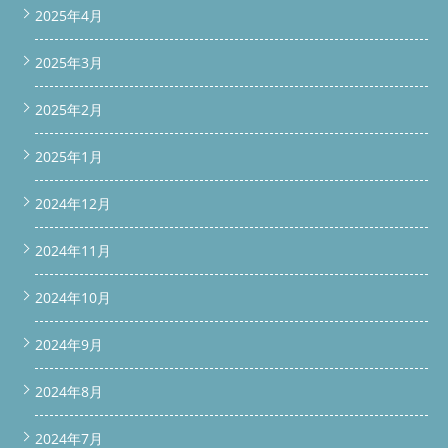
クロールで表示 */ } #bottom-bar a { flex: 1; /* 半分ずつ */
2025年4月
padding: 28px 10px; /* ← 帯を広めに */ font-size: 20px; /* 文字
も大きめ */ font-weight: bold; color: #fff; text-decoration: none;
2025年3月
} #bottom-bar a.phone { background-color: #007BFF; /* 青 */ }
#bottom-bar a.contact { background-color: #FF6600; /* オレン
ジ */ } #bottom-bar a:hover { opacity: 0.9; }
2025年2月
window.addEventListener('scroll', function() { const bottomBar
= document.getElementById('bottom-bar'); if(window.scrollY >
2025年1月
200) { // 200px以上スクロールしたら表示
bottomBar.classList.add('show'); } else {
bottomBar.classList.remove('show'); } }); 続きを読む
2024年12月
2024年11月
2024年10月
2024年9月
2024年8月
2024年7月