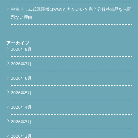
触れると故障の原因になります。 Q. 自分で掃除する方法はあり
なり、「新品のときみたい！」と喜んでいただけました。
ますか？ → フィルターなど表面の掃除はできますが、内部のカ
中古ドラム式洗濯機はやめた方がいい？完全分解整備品なら問
SHARP ES-W114で乾燥不良が起きやすい理由 フィルター奥にす
ビや埃は分解しないと取れません。 Q. 臭いだけなら我慢しても
ぐ埃がたまる 定期的な分解清掃をしないと風が出なくなる ダク
題ない理由
いい？ → 臭いはカビ・雑菌のサインです。健康面や洗濯物の仕
トが細く長いので、詰まりやすい 自分でできる予防法 乾燥を使
上がりにも悪影響が出るので早めの対応をおすすめします。 Q.
った後は毎回フィルター掃除 月1回は「乾燥運転なしの空回し」
分解クリーニングの作業時間と料金は？ → 作業は約2〜3時間、
で内部の湿気を取る 異臭や乾きにくさを感じたら早めにプロに
料金は機種や症状により異なります。お気軽にLINEかメールで
相談 放置するとどうなる？ モーターに負荷がかかって故障 乾燥
お問い合わせください。 まとめ：乾燥を使わないからこそ“カビ
アーカイブ
時間がどんどん長くなる 電気代が増える カビの原因になる 分解
対策”が必要です 今回のように「乾燥をあまり使っていない」と
2026年8月
清掃なら便利屋BUZZにお任せ！ 「分解なんて自分じゃできな
いう方ほど、洗濯機の中は湿気がこもりやすく、カビの温床にな
い！」という方は、プロにお任せください。 便利屋BUZZでは、
ります。 さらに、割り箸など異物が内部に入り込んだ場合は、
SHARP ES-W114をはじめ、年間500台以上の分解クリーニング実
2026年7月
洗濯機にとって大きな負担です。 ぜひ定期的な点検・クリーニ
績あり。 風が出ていない原因をしっかり見極め、必要があれば
ングで、洗濯機を長持ちさせましょう。 対応エリア・店舗情報
部品交換まで対応します。
お電話はこちら（タップで発信）
当店は、埼玉県入間市を拠点にした「ドラム式洗濯機 分解クリ
2026年6月
090-3444-6331
メールでのお問い合わせ
ーニング専門店」です。 店舗名：便利屋BUZZ（バズ） 年間対応
katsu.294019@gmail.com
LINEで簡単問い合わせこちらをタ
実績：500台以上 主な対応エリア：入間市・所沢市・狭山市・川
ップ よくある質問（Q&A） Q：掃除しても風が出ないんです
2026年5月
越市・鶴ヶ島市・坂戸市・青梅市・瑞穂町・東村山市・羽村市・
が？A：フィルターだけでなく、奥のダクトが詰まっている可能
福生市・東京都全域・神奈川県・群馬県 など 分解クリーニン
性が高いです。分解が必要です。 Q：市販の洗濯槽クリーナーで
グ・点検・メンテナンスのご相談はお気軽にどうぞ。 に公式
2026年4月
直りますか？A：表面の汚れは落ちますが、乾燥不良には効果が
LINE今すぐ申し込みをする ▶︎ 公式LINEスクロールバー #scroll-
ありません。分解清掃が必要です。 Q：どれくらいの頻度で掃除
bar { position: fixed; top: -60px; /* 最初は画面外 */ left: 0; width:
2026年3月
すればいいですか？A：1年に1回のプロによる清掃がおすすめで
100%; background-color: #00C73C; /* 緑色 */ padding: 12px
す。フィルターは週1〜毎回清掃を。 Q：修理と清掃、どっちが
10px; text-align: center; z-index: 9999; box-shadow: 0 2px 5px
いいの？A：乾燥機能だけの不調なら清掃で直ることが多いで
rgba(0,0,0,0.2); transition: top 0.3s ease; } #scroll-bar.show { top:
2026年2月