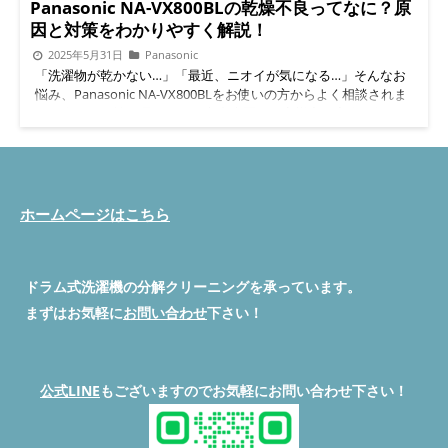
るのに洗濯物が生乾きという状態に。 誤って異物を落とした
Panasonic NA-VX800BLの乾燥不良ってなに？原
ら、すぐに運転を止めて相談してください。 無添加洗剤は優し
因と対策をわかりやすく解説！
いけど「洗剤カス」には注意が必要 「シャボン玉スノール」な
2025年5月31日
Panasonic
ど無添加系の洗剤は泡切れが悪く、溶け残りやすいため、洗剤カ
「洗濯物が乾かない…」「最近、ニオイが気になる…」そんなお
スが蓄積しやすくなります。 日立のドラムは特に乾燥フィルタ
悩み、Panasonic NA-VX800BLをお使いの方からよく相談されま
ーや排気ダクトが細かく、カスがこびりつくと空気の流れが止ま
す。今回は、埼玉県さいたま市中央区のお客様宅で実際に行った
ってしまうのです。 「エコ」な選択をするなら、定期的なメン
【乾燥不良・臭い・脱水カバー不具合】の修理事例を紹介しま
テナンスとセットで考えましょう。 ドラム槽洗剤カス清掃前 ド
す。 初心者の方にもわかるように、専門用語は使わず、丁寧に
ラム槽清掃後 実際の作業内容とビフォーアフター 埼玉県ふじみ
説明していきますのでご安心ください。 洗濯機が乾かない原因
野市の今回のご依頼では、 竹串除去 洗濯槽裏のカビ除去 ダクト
は「カバーのすき間」かもしれません 乾燥不良の一番多い原因
内の洗剤カス洗浄 フィルター調整・乾燥試運転 を行いました。
は、実は「カバー内部にたまったホコリや繊維」です。とくに
ホームページはこちら
作業後は「乾燥時間が1時間→30分に短縮」「ニオイゼロ」で快
NA-VX800BLのような機種では、「脱水カバーの隙間」や「パッ
適に使える状態に。お客様からも「新品みたい！」と感想をいた
キンの浮き」からホコリが漏れてしまい、内部のヒートポンプが
だきました。 ドラム槽清掃前 ドラム槽清掃後 ふじみ野市・近隣
詰まりやすくなります。 この状態になると、いくら回しても乾
エリアは即日対応できます 「便利屋BUZZ」は以下エリアでドラ
かないし、嫌なニオイも発生しがちです。 フィルター清掃だけ
ドラム式洗濯機の分解クリーニングを承っています。
ム式洗濯機の専門対応を行っています。 ふじみ野市 川越市 所沢
じゃ足りない理由 「ちゃんと糸くずフィルターは掃除してるの
市 狭山市 入間市 富士見市 志木市 東京都青梅市・清瀬市・小平
まずはお気軽に
お問い合わせ
下さい！
に…」という方も多いと思います。でも、実はそれだけでは不十
市 など 年間500台以上の施工実績、元設備保全士スタッフが直
分なんです。 NA-VX800BLは空気の通り道が多く、内部までホコ
接対応。LINE・メール・電話でいつでもお気軽にご相談くださ
リが入りやすい構造。見えない場所の汚れが溜まると、空気がう
い。 お問い合わせはこちら 公式LINEを登録する よくあるご
まく循環せず、乾燥機能が落ちてしまいます。 脱水カバーのパ
質問（Q&A） Q1. 無添加洗剤を使っていても、分解クリーニング
公式LINE
もございますのでお気軽にお問い合わせ下さい！
ッキン不具合が意外と多い 今回のお宅では、「脱水カバーのパ
は必要ですか？A. はい。洗剤の種類に関わらず、汚れは蓄積しま
ッキンが浮き出ていた」ことが大きな原因でした。このパッキ
す。特に無添加系はカスが残りやすいので注意が必要です。 Q2.
ン、ゴム製なので経年劣化で外れやすくなります。 パッキンが
乾燥時間が長くなったのですが、寿命でしょうか？A. 乾燥機能の