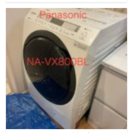
ングを行っている「便利屋BUZZ」です。 今回は、日立の人気モ
デル「BD-SG100FL」で実際にあったご相談内容をもとに、トラ
ブルの原因と対策をわかりやすく解説していきます。 今回のご
相談内容はこちら： うっかり竹串を洗濯槽に落としてしまった
乾燥が弱くなってきた 洗濯物が雑巾のようなニオイに 「シャボ
ン玉スノール（無添加洗剤）」を使って半年経過、洗剤カスが目
立つ これらは一見バラバラのようで、実はつながっているケー
スも多いんです。初心者の方でもわかるよう丁寧にご説明してい
きます。 乾燥不良の主な原因は「埃詰まり」や「風の流れの妨
げ」 乾燥の効きが悪くなってきたと感じたら、内部の通風経路
に埃やゴミが詰まっている可能性が高いです。 特に竹串のよう
な細いものを誤って落とすと、ファンや風路を物理的に塞いでし
まい、乾燥機能が急激に低下します。 今回も、カバー内部で竹
串が引っかかっていました。 脱水カバー清掃前 竹串発見 脱水
カバー清掃後 雑巾のようなニオイは「カビ」と「排水周りの汚
れ」が原因 洗濯後の生乾き臭や雑巾臭の主な原因は、洗濯槽内
部や排水経路に発生したカビや雑菌です。 特にドラム式は密閉
性が高く、湿気もこもりやすいため、乾燥を使っても嫌な臭いが
抜けにくくなります。 内部を分解して確認したところ、乾燥経
路の奥に黒カビがびっしりついていました。 異物（竹串）が落
ちたらすぐ停止！運転続行は危険 竹串などが落ちたまま運転を
続けると、排水弁やファンに絡まり、モーター焼損などにつなが
ることがあります。 今回も排水不良と併発しており、乾燥が回