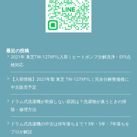
浮いていると、湿気やホコリが漏れ出し、内部にどんどん汚れが
低下は埃やカス詰まりの可能性が高く、清掃で改善するケースが
蓄積。さらに隙間から雑菌も入りやすくなり、乾燥不良＋ニオイ
ほとんどです。 Q3. 異物を落としただけで依頼しても大丈夫です
のダブルパンチになります。 実際の修理工程をご紹介（さいた
か？A. もちろんOKです。異物除去のみでも、状態チェック込み
ま市中央区） 脱水カバーの分解・交換 ドラム槽洗浄 ヒートポン
で対応します。 Q4. 臭いが取れません。消臭剤で対応しても良
プ内部洗浄 動作チェックと試運転 ビフォーアフター画像ギャラ
い？A. 表面対策だけでは再発します。根本原因（カビや汚れ）除
リー ●本体写真 脱水カバーの不具合箇所（パッキン浮き） パッ
去が必要です。 まとめ：早めの対応が故障を防ぎます 今回のよ
キンが浮き上がってしまい、隙間から湿気や繊維ゴミが漏れてい
うに、「乾燥が弱い」「臭い」「異物を落とした」などの症状
ました。これが乾燥不良の原因に。 ●脱水カバー交換前 カバー内
は、見逃すと本格的な故障につながります。 ちょっとした異変
部にはホコリと繊維汚れがびっしり。見た目よりも深刻な汚れが
でも気づいた時がベストタイミング。お気軽に「便利屋BUZZ」
最近の投稿
蓄積していました。 ●脱水カバー交換後 新しいカバーに交換し、
までご相談ください。 公式LINEスクロールバー #scroll-bar {
2021年 東芝TW-127XP1L入荷｜ヒートポンプ分解洗浄・EP3点
パッキンもしっかり密着。空気の流れもスムーズになり、乾燥効
position: fixed; top: -60px; /* 最初は画面外 */ left: 0; width:
検対応
率が回復しました。 ●ドラム槽洗浄前 洗濯槽の裏側には、見えな
100%; background-color: #00C73C; /* 緑色 */ padding: 12px
い汚れがこんなに…！乾燥不良やニオイの原因になります。 ●ド
10px; text-align: center; z-index: 9999; box-shadow: 0 2px 5px
ラム槽洗浄後 こびりついた汚れを徹底除去。ドラムの中がスッ
【入荷情報】2021年製 東芝 TW-127XP1L｜完全分解整備後に
rgba(0,0,0,0.2); transition: top 0.3s ease; } #scroll-bar.show { top:
キリきれいになり、洗濯物の仕上がりも変わります。 ●ヒートポ
0; /* スクロール時に表示 */ } #scroll-bar a { color: #fff; font-size:
中古販売予定
ンプ洗浄前 ヒートポンプ内部はホコリ詰まりでびっしり。この
15px; font-weight: bold; text-decoration: none; }
公式LINEで
ままでは空気が通らず、乾燥できません。 ●ヒートポンプ洗浄後
相談・依頼する window.addEventListener('scroll', function() {
内部のホコリをすべて取り除き、風の通り道がしっかり復活。乾
ドラム式洗濯機が乾燥しない原因は？洗濯物が臭うときの掃
const scrollBar = document.getElementById('scroll-bar');
燥力が格段にアップしました。 交換用パーツは純正の新品を使
if(window.scrollY > 100) { // 100px以上スクロールしたら表示
除・修理方法
用 修理には、Panasonic純正の脱水カバーを使用。 ニオイの元
scrollBar.classList.add('show'); } else {
は「湿気＋ホコリ＋雑菌」 洗濯槽の裏側にたまったホコリや湿
scrollBar.classList.remove('show'); } });
サービス一覧を見る 便
ドラム式洗濯機の中古は何年落ちまで？3年・5年・7年落ちを
気が、雑菌の温床になります。とくに乾燥機能付きの洗濯機は湿
利屋BUZZのドラム式洗濯機分解クリーニング・修理のサービス
気がこもりやすく、放っておくと悪臭の原因に。 洗剤の使いす
内容や作業内容、機種別料金についてはこちらで詳しくご確認い
プロが解説
ぎや柔軟剤のヌメリも加わると、カビが生えやすくなります。