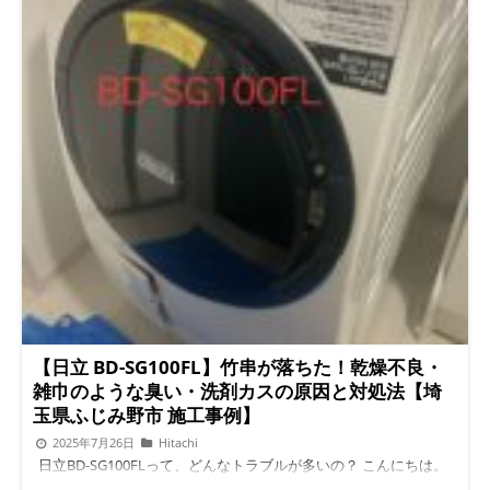
【日立 BD-SG100FL】竹串が落ちた！乾燥不良・
雑巾のような臭い・洗剤カスの原因と対処法【埼
玉県ふじみ野市 施工事例】
2025年7月26日
Hitachi
日立BD-SG100FLって、どんなトラブルが多いの？ こんにちは。
埼玉県入間市を拠点にドラム式洗濯機専門で修理・分解クリーニ