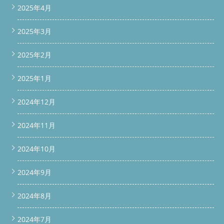
bold; text-decoration: none; display: inline-block; } #scroll-bar
2025年4月
a:hover { opacity: 0.9; } /* 下部固定バー */ #bottom-bar {
position: fixed; bottom: -60px; left: 0; width: 100%; display: flex;
2025年3月
text-align: center; z-index: 9999; transition: bottom 0.3s ease;
box-shadow: 0 -2px 8px rgba(0,0,0,0.3); } #bottom-bar.show {
bottom: 0; } #bottom-bar a { flex: 1; padding: 14px 8px; font-
2025年2月
size: 16px; font-weight: bold; color: #fff; text-decoration: none; }
#bottom-bar a.phone { background-color: #007BFF; } #bottom-
2025年1月
bar a.contact { background-color: #FF6600; } #bottom-bar
a:hover { opacity: 0.9; } /* スマホ最適化 */ @media (max-width:
768px) { #scroll-bar { padding: 10px 8px; } #scroll-bar a,
2024年12月
#bottom-bar a { font-size: 14px; padding: 12px 6px; } }
window.addEventListener('scroll', function() { const scrollBar =
2024年11月
document.getElementById('scroll-bar'); const bottomBar =
document.getElementById('bottom-bar'); // 上部LINEバー
if(window.scrollY > 100) { scrollBar.classList.add('show'); } else {
2024年10月
scrollBar.classList.remove('show'); } // 下部バー
if(window.scrollY > 200) { bottomBar.classList.add('show'); } else
2024年9月
{ bottomBar.classList.remove('show'); } }); 続きを読む
2024年8月
2024年7月