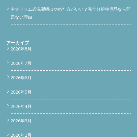
ただけます。 ご予約前にぜひチェックしてください。
料金表
定期的な分解清掃が長持ちのコツ 乾燥不良やニオイが出始めた
を見る .vertical-link-block { background-color: #FFF8E1; border:
中古ドラム式洗濯機はやめた方がいい？完全分解整備品なら問
ら、早めに分解洗浄をおすすめします。見えない部分に汚れが溜
1px solid #FFD699; padding: 24px; margin: 24px 0; text-align:
まっていることが多く、表面だけの掃除では改善しません。 当
題ない理由
center; border-radius: 10px; } .vertical-link-block p { font-size:
店では、年間500台以上の分解清掃実績があり、メーカーごとの
16px; color: #333; margin: 20px 0; /* 上下に余白 */ line-height:
クセも熟知しています。 スマホでそのままお問い合わせできま
1.5; } /* ボタン共通設定 */ .vertical-link-block .button { display:
す！ 以下のボタンから、お気軽にご連絡ください。
電話で問
inline-block; font-weight: bold; font-size: 16px; padding: 14px
い合わせ
LINEで問い合わせ よくあるご質問（Q&A） Q1. パッ
28px; width: 220px; /* 幅統一 */ border-radius: 6px; text-
アーカイブ
キンが少し外れてるだけなら、自分で直せますか？ A. 一時的に
decoration: none; transition: opacity 0.3s; text-align: center;
2026年8月
押し込めても、すぐに再発する可能性が高いため、交換をおすす
margin: 0 auto; /* 中央揃え */ } /* サービス一覧ボタン：緑 */
めします。 Q2. 修理だけお願いして、清掃はしなくて大丈夫です
.vertical-link-block .service-button { background-color: #28A745;
か？ A. 修理だけでは汚れが残っているため、再び乾燥不良が出
2026年7月
color: #fff; } .vertical-link-block .service-button:hover { opacity:
るケースが多いです。同時施工がベストです。 Q3. どれくらいの
0.9; } /* 料金表ボタン：オレンジ */ .vertical-link-block .price-
頻度で清掃すればいいですか？ A. 年に1回の分解洗浄が理想で
button { background-color: #FF7A2D; color: #fff; } .vertical-link-
2026年6月
す。ペットの毛が多いご家庭や、毎日使う方は半年に1回が目安
block .price-button:hover { opacity: 0.9; } 続きを読む
です。 Q4. 出張費はかかりますか？ A. 基本エリア（埼玉・東
京・神奈川・群馬）は無料です。遠方は別途ご案内します。 ま
2026年5月
とめ：乾燥不良は「分解＋パーツ交換」で解決 Panasonic NA-
VX800BLの乾燥不良やニオイ問題は、糸くずフィルターの掃除だ
2026年4月
けでは改善しません。今回のように「脱水カバーの不具合」「内
部のホコリ詰まり」など、見えないトラブルが原因のことも多い
2026年3月
です。 ちょっとでも気になるサインが出てきたら、早めのご相
談をおすすめします。放っておくと、ヒーターや基板が故障し、
大がかりな修理になることもあります。 対応エリア・店舗情報
2026年2月