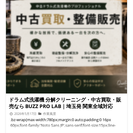
ドラム式洗濯機 分解クリーニング・中古買取・販
売なら BUZZ PRO LAB｜埼玉発 関東全域対応
2026年5月17日
作業風景
.bz-wrap{max-width:780px;margin:0 auto;padding:0 16px
60px;font-family:'Noto Sans JP',sans-serif;font-size:15px;line-
height:1.8;color:#1a2e1a;box-sizing:border-box} .bz-wrap *