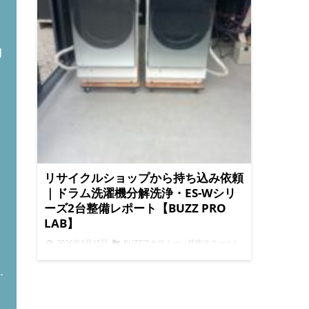
問
リサイクルショップから持ち込み依頼
｜ドラム洗濯機分解洗浄・ES-Wシリ
ーズ2台整備レポート【BUZZ PRO
LAB】
2026年6月15日
BUZZアカデミー（技術スクール）
リサイクルショップより持ち込み洗浄依頼｜ドラ
ム洗濯機分解整備はBUZZ PRO LABへ :root { --
green: #4CAF50; --orange: #FF7043; --natural-bg:
#F7F5F0; --white: #FFFFFF; --text: #2C2C2C; --