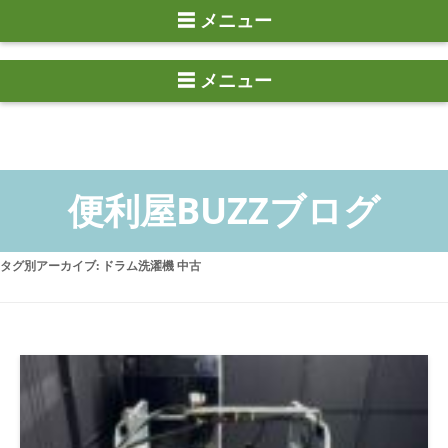
☰ メニュー
タグ別アーカイブ:
ドラム洗濯機 中古