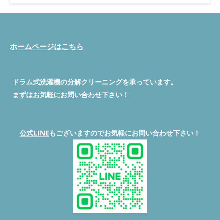
url('https://fonts.googleapis.com/css2?
family=Noto+Serif+JP:wght@400;600;700&family=Noto+Sans+JP:
wght@400;500;700&display=swap'); :root { --cream: #FAF7F2; --
warm-white: #FFFDF9; --brown-dark: #3D2B1F; --brown-mid:
#7A5C45; --brown-light: #B8926A; --sage: #7A9E7E; --sage-light:
ホームページはこちら
#C4D9C6; --amber: #D4904A; --amber-light: #F5DDB8; --red-
accent: #C0392B; --border: #E2D5C8; --text-main: #3A2E26; --
text-sub: #6B5744; --shadow: rgba(61,43,31,0.08); } * { box-
ドラム式洗濯機の分解クリーニングを承っています。
sizing: border-box; margin: 0; padding: 0; } body { background-
color: var(--cream); color: var(--text-main); font-family: 'Noto
まずはお気軽に
お問い合わせ
下さい！
Sans JP', sans-serif; font-size: 15px; line-height: 1.8; max-width:
780px; margin: 0 auto; padding: 0 16px 60px; } /* ===== HERO
===== */ .hero { background: linear-gradient(135deg, #3D2B1F
0%, #7A5C45 60%, #B8926A 100%); border-radius: 16px; margin:
公式LINE
もございますのでお気軽にお問い合わせ下さい！
24px 0 36px; padding: 40px 28px; color: #fff; position: relative;
overflow: hidden; } .hero::before { content: ''; position: absolute;
top: -40px; right: -40px; width: 200px; height: 200px;
background: rgba(255,255,255,0.05); border-radius: 50%; } .hero-
label { display: inline-block; background: var(--amber); color:
#fff; font-size: 11px; font-weight: 700; letter-spacing: 0.1em;
padding: 4px 12px; border-radius: 20px; margin-bottom: 14px; }
.hero h1 { font-family: 'Noto Serif JP', serif; font-size: 22px; font-
weight: 700; line-height: 1.5; margin-bottom: 16px; } .hero-meta