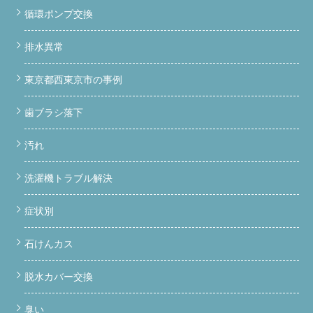
循環ポンプ交換
排水異常
東京都西東京市の事例
歯ブラシ落下
この記事の目次 ドラム洗濯機の「埃・臭い・乾かない」って
汚れ
どういうこと？ 今回の実例：NA-VX900BRに埃がびっしり詰まっ
ていた理由 ダクトが外れていると何が起きるのか こんな症状が
洗濯機トラブル解決
出たら要注意サイン 自分で掃除できる範囲・できない範囲 プロ
に依頼するとどこまで対応してもらえるのか 料金の目安と作業
の流れ 対応エリア：東京都江戸川区を中心に関東全域 よくある
症状別
質問（Q&A） まとめ
ドラム洗濯機の「埃・臭い・乾かない」
ってどういうこと？ 洗濯物がちゃんと乾かない、なんか臭う、
石けんカス
洗濯槽の周りが埃っぽい…。こんな経験はありませんか？ 実は、
ドラム式洗濯乾燥機は内部が複雑な構造になっていて、埃が溜ま
りやすい場所が何か所もあります。特にPanasonicのNA-
脱水カバー交換
VX900BRのような高機能モデルは、乾燥ユニットやダクト（空気
の通り道）が精密に設計されている分、一箇所が詰まるだけで一
臭い