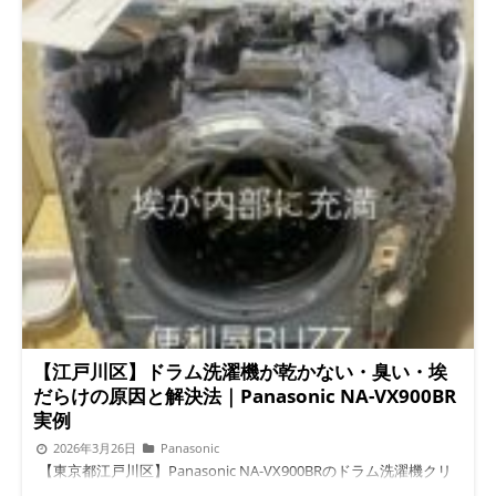
【江戸川区】ドラム洗濯機が乾かない・臭い・埃
だらけの原因と解決法｜Panasonic NA-VX900BR
実例
2026年3月26日
Panasonic
【東京都江戸川区】Panasonic NA-VX900BRのドラム洗濯機クリ
ーニング｜埃・臭い・乾かない原因を完全解説 @import