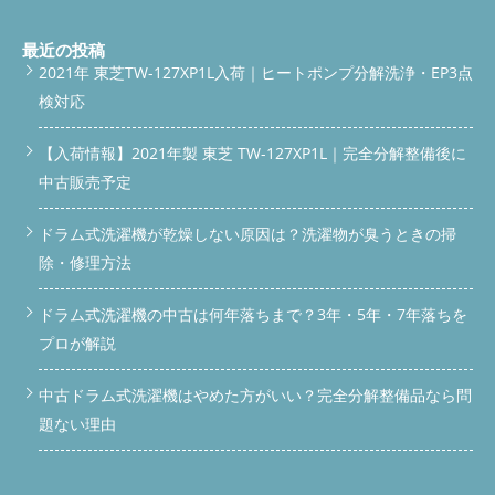
letter-spacing: 0.08em; margin-bottom: 8px; } .answer-box p {
font-size: 15px; line-height: 1.7; } .answer-box strong { color:
#1a7a4e; } /* === TOC === */ .toc { background: #fafafa; border:
最近の投稿
1px solid #e0ece5; border-radius: 12px; padding: 20px 22px;
2021年 東芝TW-127XP1L入荷｜ヒートポンプ分解洗浄・EP3点
margin: 28px 0; } .toc-title { font-size: 14px; font-weight: 700;
検対応
color: #1a7a4e; margin-bottom: 12px; display: flex; align-items:
center; gap: 6px; } .toc ol { padding-left: 20px; } .toc li { font-size:
14px; margin-bottom: 6px; color: #2c6e49; } .toc a { color:
【入荷情報】2021年製 東芝 TW-127XP1L｜完全分解整備後に
#1a7a4e; text-decoration: none; } .toc a:hover { text-decoration:
中古販売予定
underline; } /* === SECTION === */ .section { margin: 40px 0;
padding-bottom: 32px; border-bottom: 1px solid #e8ede9; }
.section:last-of-type { border-bottom: none; } /* === H2 === */
ドラム式洗濯機が乾燥しない原因は？洗濯物が臭うときの掃
.h2-wrap { display: flex; align-items: center; gap: 10px; margin-
除・修理方法
bottom: 18px; } .h2-icon { width: 36px; height: 36px;
background: linear-gradient(135deg, #1a7a4e, #2ecc89); border-
ドラム式洗濯機の中古は何年落ちまで？3年・5年・7年落ちを
radius: 8px; display: flex; align-items: center; justify-content:
center; flex-shrink: 0; font-size: 17px; } h2 { font-size:
プロが解説
clamp(17px, 3.8vw, 21px); font-weight: 800; color: #1a3a2a; line-
height: 1.35; } /* === H3 === */ h3 { font-size: 16px; font-weight:
中古ドラム式洗濯機はやめた方がいい？完全分解整備品なら問
700; color: #1a7a4e; margin: 20px 0 10px; padding-left: 12px;
border-left: 3px solid #2ecc89; } /* === TEXT === */ p { font-size:
題ない理由
15px; line-height: 1.75; margin-bottom: 14px; color: #2c2c2c; }
strong.accent { color: #1a7a4e; } .em { background: linear-
gradient(transparent 60%, #b3f0d0 60%); font-weight: 700; } /*