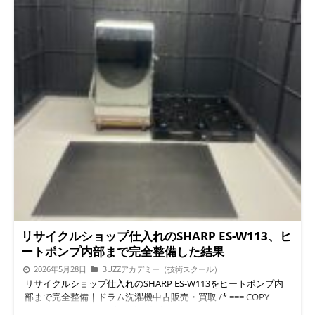
リサイクルショップ仕入れのSHARP ES-W113、ヒ
ートポンプ内部まで完全整備した結果
2026年5月28日
BUZZアカデミー（技術スクール）
リサイクルショップ仕入れのSHARP ES-W113をヒートポンプ内
部まで完全整備｜ドラム洗濯機中古販売・買取 /* === COPY
BUTTON (WordPress表示後は非表示) === */ .copy-btn-wrap {