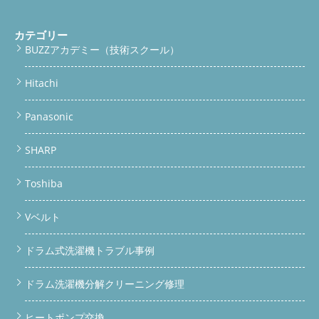
margin: 36px 0; } /* === FOOTER === */ .article-footer {
background: #1a3a2a; color: #cde8d8; border-radius: 16px;
カテゴリー
padding: 28px 22px; margin-top: 40px; font-size: 13px; line-
BUZZアカデミー（技術スクール）
height: 1.8; } .article-footer h4 { color: #fff; font-size: 16px;
margin-bottom: 12px; } /* === SCHEMA / STRUCTURED DATA
NOTE === */ .schema-note { display: none; } @media (max-
Hitachi
width: 480px) { .badge-grid { grid-template-columns: 1fr 1fr; }
.hero { padding: 28px 16px 24px; } }
実録・整備レポート リサ
Panasonic
イクルショップ仕入れのSHARP ES-W113、ヒートポンプ内部ま
で完全整備してみた 「乾燥できない」「臭い」の本当の原因は
ここにある。ドラム洗濯機の中古販売・買取・分解整備は BUZZ
SHARP
PRO LAB へ。
結論から言います リサイクルショップで売られ
ているドラム洗濯機の多くは、ヒートポンプ内部まで分解・洗浄
Toshiba
されていません。 今回仕入れたSHARP ES-W113も内部は埃と汚
れで詰まり状態。放置すれば「乾燥できない」「カビ臭い」の原
因になります。 BUZZ PRO LABでは国内初のドラム洗濯機専用ガ
Vベルト
レージでヒートポンプまで完全整備した中古機を販売・買取して
います。
この記事の目次 ドラム式洗濯機の「ヒートポンプ」
ドラム式洗濯機トラブル事例
って何？ リサイクルショップの中古ドラム洗濯機、内部はどう
なっている？ SHARP ES-W113の整備レポート（写真あり） 乾燥
できない・埃詰まり・カビ臭の原因と対策 BUZZ PRO LABででき
ドラム洗濯機分解クリーニング修理
ること 対応エリアと料金 よくある質問（Q&A）
ドラム式洗
濯機の「ヒートポンプ」って何？ ドラム洗濯機の乾燥機能を支
ヒートポンプ交換