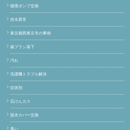
実際の整備の流れを、現場写真つきで紹介します。「分解なんて
循環ポンプ交換
そんなに汚れてないでしょ」と思っていた方、必見です。 STEP
1｜背面から分解スタート まずは洗濯機の背面パネルを外しま
排水異常
す。ここからヒートポンプへのアクセスが始まります。
背面
パネルを外した状態。ヒートポンプユニットが見えてきます。
STEP 2｜ヒートポンプユニットを取り出す 慎重に配管や固定部
東京都西東京市の事例
分を外しながら、ヒートポンプユニットを取り出します。この工
程、一般の方には難易度が高く、知識なしに分解すると故障の原
歯ブラシ落下
因になります。
ヒートポンプユニットを慎重に取り外してい
る様子。 STEP 3｜取り出したヒートポンプの状態を確認 取り出
した直後の状態がこちら。外観上は特に異常が見えませんが… 取
汚れ
り出したヒートポンプユニット。次のステップで内部を確認しま
す。 STEP 4｜ヒートポンプ内部の汚れを確認 内部を確認する
洗濯機トラブル解決
と、大量の埃と汚れが蓄積していました。これがあの「乾かな
い」「臭い」の正体です。
ヒートポンプ内部の汚れ。ここま
で詰まると乾燥性能は大幅に低下します。
技術的な根拠 ヒー
症状別
トポンプ内部のフィンや流路に埃が詰まると、熱交換効率が著し
く低下します。結果として乾燥時間の延長、最終的にはコンプレ
石けんカス
ッサーへの過負荷による故障につながります。定期的な内部洗浄
が不可欠な理由がここにあります。 STEP 5｜ケースの汚れを確
認・清掃 ヒートポンプを取り囲むケース内部にも汚れが蓄積。
脱水カバー交換
清掃前・後を比べるとその差は一目瞭然です。
ケース内部の
汚れ（清掃前）。埃と汚れがびっしり付着しています。
ケー
臭い
ス清掃完了（清掃後）。汚れをしっかり除去しました。 STEP 6