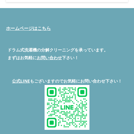
text-align: right; margin-bottom: 8px; } .copy-btn { background:
#555; color: #fff; border: none; padding: 6px 14px; border-
radius: 4px; cursor: pointer; font-size: 13px; } .copy-btn:active {
background: #222; } /* === BASE === */ *, *::before, *::after {
box-sizing: border-box; margin: 0; padding: 0; } body { font-
ホームページはこちら
family: 'Noto Sans JP', 'Hiragino Kaku Gothic ProN', sans-serif;
font-size: 15px; line-height: 1.75; color: #2c2c2c; background:
#f7f9f7; } /* === ARTICLE WRAPPER === */ .article-wrap { max-
width: 780px; margin: 0 auto; padding: 0 16px 60px;
ドラム式洗濯機の分解クリーニングを承っています。
background: #fff; } /* === HERO === */ .hero { background:
まずはお気軽に
お問い合わせ
下さい！
linear-gradient(135deg, #1a7a4e 0%, #2ecc89 100%); color: #fff;
padding: 36px 24px 32px; border-radius: 0 0 24px 24px; margin-
bottom: 32px; } .hero .tag { display: inline-block; background:
rgba(255,255,255,0.25); border: 1px solid rgba(255,255,255,0.5);
公式LINE
もございますのでお気軽にお問い合わせ下さい！
border-radius: 20px; font-size: 12px; padding: 3px 12px; margin-
bottom: 12px; letter-spacing: 0.05em; } .hero h1 { font-size:
clamp(18px, 4.5vw, 24px); font-weight: 800; line-height: 1.4;
margin-bottom: 12px; } .hero .hero-sub { font-size: 13px;
opacity: 0.88; line-height: 1.6; } /* === ANSWER FIRST BOX === */
.answer-box { background: #e8f7ef; border-left: 5px solid
#1a7a4e; border-radius: 0 12px 12px 0; padding: 18px 20px;
margin: 24px 0; } .answer-box .answer-label { font-size: 12px;
font-weight: 700; color: #1a7a4e; text-transform: uppercase;