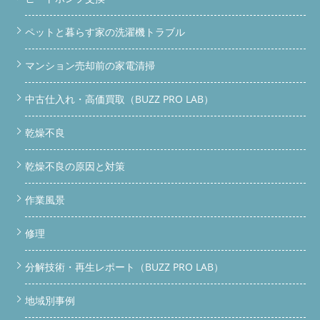
える心臓部がヒートポンプユニットです。 エアコンと同じ仕組
みで空気を熱して洗濯物を乾かすため、縦型洗濯機のヒーター乾
燥よりも電気代が安く、衣類へのダメージも少ない点が特徴。
ペットと暮らす家の洗濯機トラブル
ヒートポンプが詰まるとどうなる？ 乾燥時間がどんどん長くな
る（2〜3時間以上かかる） 衣類が乾ききらない・湿ったまま終
マンション売却前の家電清掃
了する 洗濯槽からカビ臭・生乾き臭がする ヒートポンプユニッ
ト自体が故障する
知っておきたいポイント ヒートポンプ内部
に溜まる埃・ホコリ詰まりは、使用年数に関係なく発生します。
中古仕入れ・高価買取（BUZZ PRO LAB）
フィルター掃除だけでは取り除けない部分が必ず存在します。
リサイクルショップの中古ドラム洗濯機、内部はどうなって
乾燥不良
いる？ リサイクルショップやフリマで売られているドラム洗濯
機の多くは、外観クリーニング＋動作確認のみで販売されていま
す。ヒートポンプ内部まで分解して洗浄している業者はほぼ存在
乾燥不良の原因と対策
しません。
リサイクル品の実態 外見はキレイでも、内部は
埃・カビだらけ ヒートポンプユニットが詰まった状態のまま販
作業風景
売 購入後すぐに「乾燥できない」トラブルが起きやすい 修理費
用が購入価格を上回るケースも 今回、BUZZ PRO LABが仕入れた
修理
SHARP ES-W113もまさにそのパターン。動作確認では問題なく
見えても、背面を開けてみると…
BUZZ PRO LABの専用ガレー
ジ。ドラム洗濯機を本格的に整備できる国内初の施設です。
分解技術・再生レポート（BUZZ PRO LAB）
中古ドラム洗濯機、買うなら整備済みを選ぼう BUZZ PRO LABで
は内部まで徹底整備した中古ドラム洗濯機を販売中。まずは
地域別事例
LINEでお気軽にご相談ください！
LINEで無料相談する
公式
サイトを見る
SHARP ES-W113の整備レポート（写真あり）