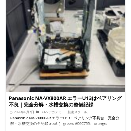
Panasonic NA-VX800AR エラーU13はベアリング
不良｜完全分解・水槽交換の整備記録
2026年6月7日
BUZZアカデミー（技術スクール）
Panasonic NA-VX800AR エラーU13・ベアリング不具合｜完全分
解・水槽交換の全記録 :root { --green: #06C755; --orange:
#F5832E; --bg: #F9F7F4; --text: #2C2C2C; --muted: #666; --