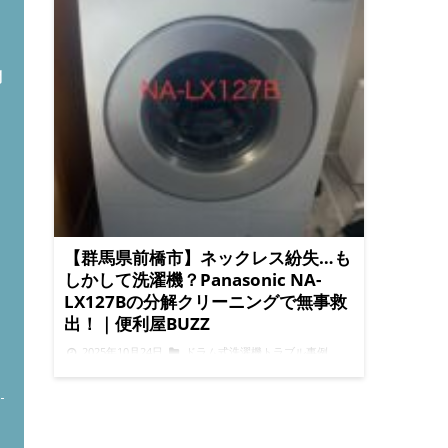
問
【群馬県前橋市】ネックレス紛失…も
しかして洗濯機？Panasonic NA-
LX127Bの分解クリーニングで無事救
出！｜便利屋BUZZ
ト
2025年10月24日
ドラム式洗濯機トラブル事例
ネックレスが見当たらない…洗濯機が怪しいと思
ったら？ アクセサリーは小さくて細かいため、ち
ょっとした拍子に落ちてしまうことがあります。
服に引っかかって気づかないまま洗濯機に入って