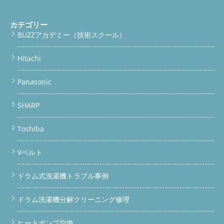
margin: 36px 0; } /* === FOOTER === */ .article-footer {
background: #1a3a2a; color: #cde8d8; border-radius: 16px;
カテゴリー
padding: 28px 22px; margin-top: 40px; font-size: 13px; line-
BUZZアカデミー（技術スクール）
height: 1.8; } .article-footer h4 { color: #fff; font-size: 16px;
margin-bottom: 12px; } /* === SCHEMA / STRUCTURED DATA
NOTE === */ .schema-note { display: none; } @media (max-
Hitachi
width: 480px) { .badge-grid { grid-template-columns: 1fr 1fr; }
.hero { padding: 28px 16px 24px; } }
実録・整備レポート リサ
Panasonic
イクルショップ仕入れのSHARP ES-W113、ヒートポンプ内部ま
で完全整備してみた 「乾燥できない」「臭い」の本当の原因は
ここにある。ドラム洗濯機の中古販売・買取・分解整備は BUZZ
SHARP
PRO LAB へ。
結論から言います リサイクルショップで売られ
ているドラム洗濯機の多くは、ヒートポンプ内部まで分解・洗浄
Toshiba
されていません。 今回仕入れたSHARP ES-W113も内部は埃と汚
れで詰まり状態。放置すれば「乾燥できない」「カビ臭い」の原
因になります。 BUZZ PRO LABでは国内初のドラム洗濯機専用ガ
Vベルト
レージでヒートポンプまで完全整備した中古機を販売・買取して
います。
この記事の目次 ドラム式洗濯機の「ヒートポンプ」
ドラム式洗濯機トラブル事例
って何？ リサイクルショップの中古ドラム洗濯機、内部はどう
なっている？ SHARP ES-W113の整備レポート（写真あり） 乾燥
できない・埃詰まり・カビ臭の原因と対策 BUZZ PRO LABででき
ドラム洗濯機分解クリーニング修理
ること 対応エリアと料金 よくある質問（Q&A）
ドラム式洗
濯機の「ヒートポンプ」って何？ ドラム洗濯機の乾燥機能を支
ヒートポンプ交換