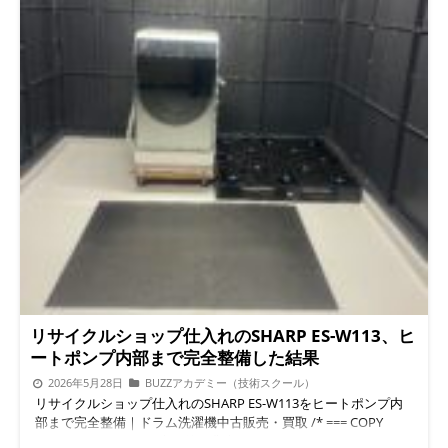
リサイクルショップ仕入れのSHARP ES-W113、ヒ
ートポンプ内部まで完全整備した結果
2026年5月28日
BUZZアカデミー（技術スクール）
リサイクルショップ仕入れのSHARP ES-W113をヒートポンプ内
部まで完全整備｜ドラム洗濯機中古販売・買取 /* === COPY
BUTTON (WordPress表示後は非表示) === */ .copy-btn-wrap {