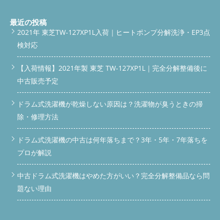
letter-spacing: 0.08em; margin-bottom: 8px; } .answer-box p {
font-size: 15px; line-height: 1.7; } .answer-box strong { color:
#1a7a4e; } /* === TOC === */ .toc { background: #fafafa; border:
最近の投稿
1px solid #e0ece5; border-radius: 12px; padding: 20px 22px;
2021年 東芝TW-127XP1L入荷｜ヒートポンプ分解洗浄・EP3点
margin: 28px 0; } .toc-title { font-size: 14px; font-weight: 700;
検対応
color: #1a7a4e; margin-bottom: 12px; display: flex; align-items:
center; gap: 6px; } .toc ol { padding-left: 20px; } .toc li { font-size:
14px; margin-bottom: 6px; color: #2c6e49; } .toc a { color:
【入荷情報】2021年製 東芝 TW-127XP1L｜完全分解整備後に
#1a7a4e; text-decoration: none; } .toc a:hover { text-decoration:
中古販売予定
underline; } /* === SECTION === */ .section { margin: 40px 0;
padding-bottom: 32px; border-bottom: 1px solid #e8ede9; }
.section:last-of-type { border-bottom: none; } /* === H2 === */
ドラム式洗濯機が乾燥しない原因は？洗濯物が臭うときの掃
.h2-wrap { display: flex; align-items: center; gap: 10px; margin-
除・修理方法
bottom: 18px; } .h2-icon { width: 36px; height: 36px;
background: linear-gradient(135deg, #1a7a4e, #2ecc89); border-
ドラム式洗濯機の中古は何年落ちまで？3年・5年・7年落ちを
radius: 8px; display: flex; align-items: center; justify-content:
center; flex-shrink: 0; font-size: 17px; } h2 { font-size:
プロが解説
clamp(17px, 3.8vw, 21px); font-weight: 800; color: #1a3a2a; line-
height: 1.35; } /* === H3 === */ h3 { font-size: 16px; font-weight:
中古ドラム式洗濯機はやめた方がいい？完全分解整備品なら問
700; color: #1a7a4e; margin: 20px 0 10px; padding-left: 12px;
border-left: 3px solid #2ecc89; } /* === TEXT === */ p { font-size:
題ない理由
15px; line-height: 1.75; margin-bottom: 14px; color: #2c2c2c; }
strong.accent { color: #1a7a4e; } .em { background: linear-
gradient(transparent 60%, #b3f0d0 60%); font-weight: 700; } /*