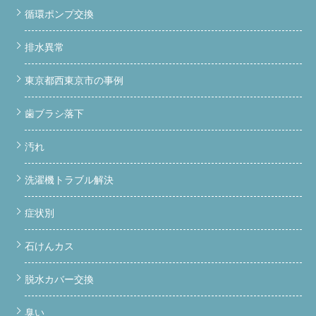
実際の整備の流れを、現場写真つきで紹介します。「分解なんて
循環ポンプ交換
そんなに汚れてないでしょ」と思っていた方、必見です。 STEP
1｜背面から分解スタート まずは洗濯機の背面パネルを外しま
排水異常
す。ここからヒートポンプへのアクセスが始まります。
背面
パネルを外した状態。ヒートポンプユニットが見えてきます。
STEP 2｜ヒートポンプユニットを取り出す 慎重に配管や固定部
東京都西東京市の事例
分を外しながら、ヒートポンプユニットを取り出します。この工
程、一般の方には難易度が高く、知識なしに分解すると故障の原
歯ブラシ落下
因になります。
ヒートポンプユニットを慎重に取り外してい
る様子。 STEP 3｜取り出したヒートポンプの状態を確認 取り出
した直後の状態がこちら。外観上は特に異常が見えませんが… 取
汚れ
り出したヒートポンプユニット。次のステップで内部を確認しま
す。 STEP 4｜ヒートポンプ内部の汚れを確認 内部を確認する
洗濯機トラブル解決
と、大量の埃と汚れが蓄積していました。これがあの「乾かな
い」「臭い」の正体です。
ヒートポンプ内部の汚れ。ここま
で詰まると乾燥性能は大幅に低下します。
技術的な根拠 ヒー
症状別
トポンプ内部のフィンや流路に埃が詰まると、熱交換効率が著し
く低下します。結果として乾燥時間の延長、最終的にはコンプレ
石けんカス
ッサーへの過負荷による故障につながります。定期的な内部洗浄
が不可欠な理由がここにあります。 STEP 5｜ケースの汚れを確
認・清掃 ヒートポンプを取り囲むケース内部にも汚れが蓄積。
脱水カバー交換
清掃前・後を比べるとその差は一目瞭然です。
ケース内部の
汚れ（清掃前）。埃と汚れがびっしり付着しています。
ケー
臭い
ス清掃完了（清掃後）。汚れをしっかり除去しました。 STEP 6