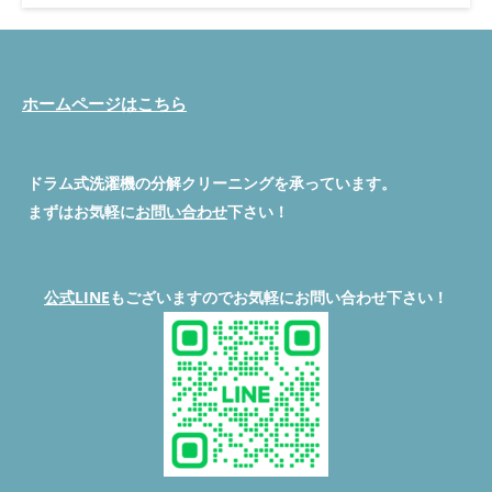
text-align: right; margin-bottom: 8px; } .copy-btn { background:
#555; color: #fff; border: none; padding: 6px 14px; border-
radius: 4px; cursor: pointer; font-size: 13px; } .copy-btn:active {
background: #222; } /* === BASE === */ *, *::before, *::after {
box-sizing: border-box; margin: 0; padding: 0; } body { font-
ホームページはこちら
family: 'Noto Sans JP', 'Hiragino Kaku Gothic ProN', sans-serif;
font-size: 15px; line-height: 1.75; color: #2c2c2c; background:
#f7f9f7; } /* === ARTICLE WRAPPER === */ .article-wrap { max-
width: 780px; margin: 0 auto; padding: 0 16px 60px;
ドラム式洗濯機の分解クリーニングを承っています。
background: #fff; } /* === HERO === */ .hero { background:
まずはお気軽に
お問い合わせ
下さい！
linear-gradient(135deg, #1a7a4e 0%, #2ecc89 100%); color: #fff;
padding: 36px 24px 32px; border-radius: 0 0 24px 24px; margin-
bottom: 32px; } .hero .tag { display: inline-block; background:
rgba(255,255,255,0.25); border: 1px solid rgba(255,255,255,0.5);
公式LINE
もございますのでお気軽にお問い合わせ下さい！
border-radius: 20px; font-size: 12px; padding: 3px 12px; margin-
bottom: 12px; letter-spacing: 0.05em; } .hero h1 { font-size:
clamp(18px, 4.5vw, 24px); font-weight: 800; line-height: 1.4;
margin-bottom: 12px; } .hero .hero-sub { font-size: 13px;
opacity: 0.88; line-height: 1.6; } /* === ANSWER FIRST BOX === */
.answer-box { background: #e8f7ef; border-left: 5px solid
#1a7a4e; border-radius: 0 12px 12px 0; padding: 18px 20px;
margin: 24px 0; } .answer-box .answer-label { font-size: 12px;
font-weight: 700; color: #1a7a4e; text-transform: uppercase;