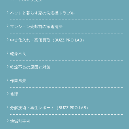
える心臓部がヒートポンプユニットです。 エアコンと同じ仕組
みで空気を熱して洗濯物を乾かすため、縦型洗濯機のヒーター乾
燥よりも電気代が安く、衣類へのダメージも少ない点が特徴。
ペットと暮らす家の洗濯機トラブル
ヒートポンプが詰まるとどうなる？ 乾燥時間がどんどん長くな
る（2〜3時間以上かかる） 衣類が乾ききらない・湿ったまま終
マンション売却前の家電清掃
了する 洗濯槽からカビ臭・生乾き臭がする ヒートポンプユニッ
ト自体が故障する
知っておきたいポイント ヒートポンプ内部
に溜まる埃・ホコリ詰まりは、使用年数に関係なく発生します。
中古仕入れ・高価買取（BUZZ PRO LAB）
フィルター掃除だけでは取り除けない部分が必ず存在します。
リサイクルショップの中古ドラム洗濯機、内部はどうなって
乾燥不良
いる？ リサイクルショップやフリマで売られているドラム洗濯
機の多くは、外観クリーニング＋動作確認のみで販売されていま
す。ヒートポンプ内部まで分解して洗浄している業者はほぼ存在
乾燥不良の原因と対策
しません。
リサイクル品の実態 外見はキレイでも、内部は
埃・カビだらけ ヒートポンプユニットが詰まった状態のまま販
作業風景
売 購入後すぐに「乾燥できない」トラブルが起きやすい 修理費
用が購入価格を上回るケースも 今回、BUZZ PRO LABが仕入れた
修理
SHARP ES-W113もまさにそのパターン。動作確認では問題なく
見えても、背面を開けてみると…
BUZZ PRO LABの専用ガレー
ジ。ドラム洗濯機を本格的に整備できる国内初の施設です。
分解技術・再生レポート（BUZZ PRO LAB）
中古ドラム洗濯機、買うなら整備済みを選ぼう BUZZ PRO LABで
は内部まで徹底整備した中古ドラム洗濯機を販売中。まずは
地域別事例
LINEでお気軽にご相談ください！
LINEで無料相談する
公式
サイトを見る
SHARP ES-W113の整備レポート（写真あり）