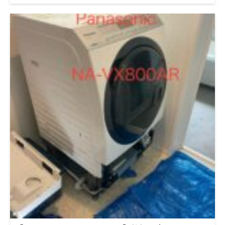
Panasonicの人気ドラム式洗濯機。「ヒートポンプ乾燥」で省エ
ネなのにしっかり乾かす機能が人気ですが、内部構造が繊細なた
め、汚れや部品の劣化には注意が必要です。 今回は「乾燥不良
で分解クリーニングを実施 → フィンの潰れを発見 → 後日交換対
応」となった実例をご紹介します。 乾燥不良で分解クリーニン
グ依頼 お客様から「最近乾燥に時間がかかる」「洗濯物が生乾
き」とのご相談。お伺いしてすぐに、内部のホコリや湿気のこも
りを疑い、分解クリーニングを実施しました。 その中で、重大
な問題も発見されました。 分解時にフィンの潰れを確認 ヒート
ポンプユニットの中にある「アルミフィン（空気を冷やす部
品）」が、部分的に潰れている状態でした。これは前回の掃除時
にお客様がご自身で清掃された際に、うっかりブラシで曲げてし
まったとのこと。 初回作業時に「これは交換が必要です」とご
説明し、後日部品取り寄せ→交換対応となりました。 ヒートポ
ンプユニットを丸ごと交換 潰れた部分だけの修正は困難なた
め、ユニットごと新品に交換。乾燥の風の通りが改善され、試運
転では「ふんわり乾燥」がしっかり再現されました。 交換後は
お客様も「前と全然違う！」と驚かれていました。 ヒートポン
プフィン潰れてる ヒートポンプ交換後 ヒートポンプのフィン潰
れについて詳しく知りたい方はこちら：【Panasonicヒートポン
プフィン潰れ注意】歯ブラシ・割り箸掃除は危険！正しいお手入
れと乾燥不良対策 駆動音の異音もVベルトが原因 ついでに「運転
時のギィーギィー音」も気になるとのことで点検。すると、Vベ