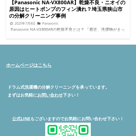
ルト（ドラムを回すゴムの帯）が伸びて劣化していたことが判
【Panasonic NA-VX800AR】乾燥不良・ニオイの
明。 こちらも部品を取り寄せて交換し、異音は解消。静かな運
原因はヒートポンプのフィン潰れ？埼玉県狭山市
転音に戻りました。 Vベルトは見落とされやすい消耗部品 Vベル
の分解クリーニング事例
トは見えにくい部分ですが、約5〜7年で緩みやすくなる消耗品で
2025年7月8日
Panasonic
す。音や回転不良が出た場合、ベルトの点検や交換も視野に入れ
Panasonic NA-VX800ARの乾燥不良とは？ 「最近、洗濯物がまっ
ることをおすすめします。 Vベルト交換 掃除のつもりが逆効果に
たく乾かない…」「乾燥の途中で生乾き臭がする…」 そんなお悩
なることも お客様も「良かれと思って掃除したら潰してしまっ
みはありませんか？Panasonicのドラム式【NA-VX800AR】で
ていた」とショックを受けておられました。ヒートポンプ内部の
は、ヒートポンプ内部にホコリが詰まり、乾燥効率が落ちること
ような繊細な部分は、無理な掃除をせず、専門業者に依頼するの
があります。 埼玉県狭山市で実際にご依頼いただいた事例をも
が安全です。 特にブラシや掃除機の先が当たると、アルミフィ
とに、「乾かない」「臭う」トラブルの原因と対策をご紹介しま
ンはすぐ変形してしまいます。 対応エリア：狭山市・入間市・
す。 乾燥不良の原因はヒートポンプのホコリ詰まり 結論から言
ホームページはこちら
所沢市・青梅市・瑞穂町 便利屋BUZZでは、以下エリアを中心に
うと、ヒートポンプ内にびっしりと詰まったホコリや糸くずが、
出張対応しています。 埼玉県：狭山市・入間市・所沢市・飯能
熱交換の邪魔をしていました。 乾燥機能は、「ヒートポンプ」
市など 東京都：青梅市・瑞穂町周辺 Panasonic、日立、
が温風と冷風を循環させながら、衣類を乾かす仕組みです。内部
SHARP、東芝などメーカー問わず対応可能。土日祝や部品取り
ドラム式洗濯機の分解クリーニングを承っています。
にホコリが蓄積すると、空気の流れが悪くなり、結果的に衣類が
寄せにも柔軟に対応しています。 よくある質問（Q&A） Q. フィ
乾かなくなってしまいます。 フィルター掃除だけでは解消され
ンが潰れていた場合、清掃だけでは直りませんか？A. はい、潰れ
まずはお気軽に
お問い合わせ
下さい！
ない「奥の汚れ」が問題でした。 自己清掃でフィンを潰してし
によって風が通らないと乾燥機能が復活しないため、交換が必要
まった例 今回のお客様は、YouTubeを参考にヒートポンプを取
です。 Q. 掃除するだけでフィンが潰れることはありますか？A.
り外し、清掃を試みたそうです。 しかし、ヒートポンプ内のア
はい、軽く触っただけでも変形することがあります。市販ブラシ
ルミフィンをブラシでこすってしまい、一部が変形。このフィン
や掃除機の先端には注意が必要です。 Q. 異音が出ているのです
公式LINE
もございますのでお気軽にお問い合わせ下さい！
潰れにより、空気の通り道がふさがれ、さらに乾燥効率が悪化し
が、すぐに修理が必要ですか？A. 多くの場合はVベルトの劣化で
ていました。 アルミフィンは極めて繊細な構造です。指で軽く
す。放置すると駆動不良になることもあるので、点検をおすすめ
押しただけでも変形することがあります。 乾燥時のイヤなニオ
します。 Q. フィン交換やベルト交換だけでもお願いできます