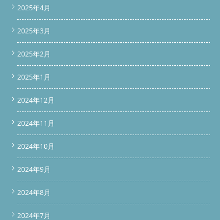
size: 16px; color: #333; margin: 20px 0; /* 上下に余白 */ line-
2025年4月
height: 1.5; } /* ボタン共通設定 */ .vertical-link-block .button {
display: inline-block; font-weight: bold; font-size: 16px; padding:
2025年3月
14px 28px; width: 220px; /* 幅統一 */ border-radius: 6px; text-
decoration: none; transition: opacity 0.3s; text-align: center;
2025年2月
margin: 0 auto; /* 中央揃え */ } /* サービス一覧ボタン：緑 */
.vertical-link-block .service-button { background-color: #28A745;
color: #fff; } .vertical-link-block .service-button:hover { opacity:
2025年1月
0.9; } /* 料金表ボタン：オレンジ */ .vertical-link-block .price-
button { background-color: #FF7A2D; color: #fff; } .vertical-link-
2024年12月
block .price-button:hover { opacity: 0.9; } 続きを読む
2024年11月
2024年10月
2024年9月
2024年8月
2024年7月