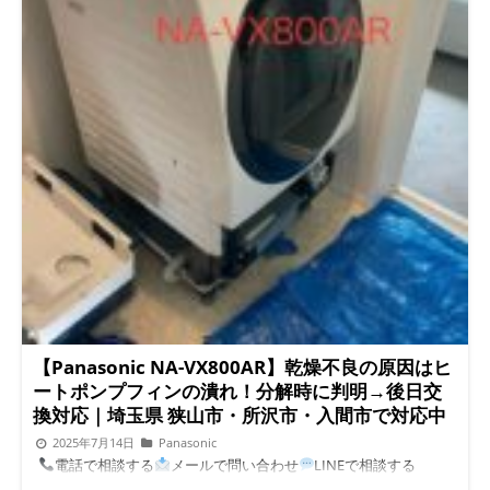
【Panasonic NA-VX800AR】乾燥不良の原因はヒ
ートポンプフィンの潰れ！分解時に判明→後日交
換対応｜埼玉県 狭山市・所沢市・入間市で対応中
2025年7月14日
Panasonic
電話で相談する
メールで問い合わせ
LINEで相談する
Panasonic NA-VX800BLってどんな機種？ NA-VX800BLは、