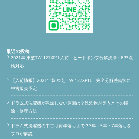
イの正体 脱水カバー清掃前 脱水カバー清掃後 乾燥中に発生する
か？A. はい、分解クリーニングと合わせて、個別修理のみの対応
「生乾き臭」や「もわっとした臭い」の原因は、湿気＋ホコリの
も可能です。 お問い合わせはこちらから
電話で相談する
メ
蓄積です。 風の通り道にホコリが溜まり、そこに湿気が残る
ールで問い合わせ
LINEで相談する 公式LINEスクロールバー
と、雑菌が繁殖しやすくなります。さらに乾燥熱によってそのニ
#scroll-bar { position: fixed; top: -60px; /* 最初は画面外 */ left: 0;
オイが拡散されてしまうのです。 内部にカビが繁殖しているケ
width: 100%; background-color: #00C73C; /* 緑色 */ padding:
ースもあり、分解清掃なしでは改善しません。 ドラム槽清掃前
12px 10px; text-align: center; z-index: 9999; box-shadow: 0 2px
ドラム槽清掃後 バランサー清掃前 バランサー清掃後 分解清掃＋
5px rgba(0,0,0,0.2); transition: top 0.3s ease; } #scroll-bar.show {
後日部品交換で対応 現場ではまず、ヒートポンプユニット全体
top: 0; /* スクロール時に表示 */ } #scroll-bar a { color: #fff; font-
を分解清掃。フィンが潰れている箇所は修正不可能だったため、
size: 15px; font-weight: bold; text-decoration: none; }
公式
最近の投稿
後日部品を取り寄せて再訪問・交換しました。 再組み立て後
LINEで相談・依頼する window.addEventListener('scroll',
2021年 東芝TW-127XP1L入荷｜ヒートポンプ分解洗浄・EP3点
は、乾燥力も回復し、ニオイも完全に解消されました。 部品は
function() { const scrollBar = document.getElementById('scroll-
検対応
すべて正規のPanasonicパーツを使用しています。 乾燥不良は
bar'); if(window.scrollY > 100) { // 100px以上スクロールしたら表
「清掃」と「部品交換」の組み合わせで直る ヒートポンプ清掃
示 scrollBar.classList.add('show'); } else {
だけでは解決しない場合もあります。特に、以下のような場合は
【入荷情報】2021年製 東芝 TW-127XP1L｜完全分解整備後に
scrollBar.classList.remove('show'); } });
電話する
問い合わ
「部品交換」も視野に入れる必要があります。 乾燥時間がやた
せ #bottom-bar { position: fixed; bottom: -60px; /* 高さに合わ
中古販売予定
ら長い フィルターを掃除しても改善しない 自分で掃除してから
せて余裕を減らす */ left: 0; width: 100%; display: flex; text-align:
逆に悪化した 内部のアルミが潰れている 部品の発注～再訪問交
center; z-index: 9999; transition: bottom 0.3s ease; box-shadow:
ドラム式洗濯機が乾燥しない原因は？洗濯物が臭うときの掃
換もすべて弊社で対応可能です。 埼玉県狭山市を中心に対応中
0 -2px 8px rgba(0,0,0,0.3); } #bottom-bar.show { bottom: 0; }
今回の施工地は埼玉県狭山市。周辺エリア（入間市・所沢市・飯
#bottom-bar a { flex: 1; padding: 14px 8px; /* 厚みを半分程度に
除・修理方法
能市・日高市・川越市・青梅市など）にも出張対応しておりま
スリム化 */ font-size: 16px; /* 文字サイズも小さめ */ font-
す。 ヒートポンプの不調や乾燥不良でお困りの際は、ぜひご相
weight: bold; color: #fff; text-decoration: none; } #bottom-bar
ドラム式洗濯機の中古は何年落ちまで？3年・5年・7年落ちを
談ください。 作業内容と費用目安 ドラム洗濯機分解清掃：
a.phone { background-color: #007BFF; } #bottom-bar a.contact
¥28.000 ヒートポンプユニット交換（部品別）：+8,000円〜 作業
{ background-color: #FF6600; } #bottom-bar a:hover { opacity:
プロが解説
時間：約3時間 症状や構造によって変動するため、正確な費用は