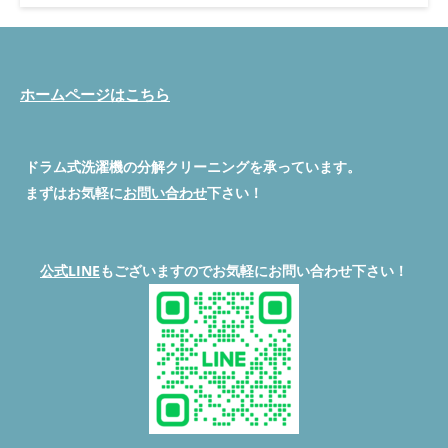
する清掃を行いました。 しかもご依頼のきっかけは「出産前に
家の中を清潔にしておきたい」という大切なご事情。小さなお子
さまが使うものだからこそ、洗濯機の中も安心・安全にしたいで
すよね。 この記事では、今回の施工内容や機種の特徴、ビフォ
ーアフター画像スペース、お問い合わせ方法、よくある質問まで
ホームページはこちら
わかりやすくご紹介します。 東芝ドラム洗濯機 TW-127X9って
どんな洗濯機？ 東芝のTW-127X9は、大容量の洗濯乾燥機。デザ
インもスタイリッシュで、洗剤自動投入や温水洗浄、ヒートポン
プ式乾燥など、家庭にやさしい機能が満載です。 でも、使い続
ドラム式洗濯機の分解クリーニングを承っています。
けているとどうしても汚れが内部にたまりやすく、乾燥不良や臭
まずはお気軽に
お問い合わせ
下さい！
いの原因になることもあります。 乾燥機能が弱くなる原因は
「汚れ詰まり」 乾燥に時間がかかったり、生乾きのまま終わっ
てしまう…そんなときは「乾燥経路のホコリ詰まり」が原因かも
しれません。 今回のTW-127X9も、フィルターだけでなく内部の
公式LINE
もございますのでお気軽にお問い合わせ下さい！
奥までホコリがびっしり詰まっていました。 洗濯物が臭うのは
カビや雑菌のサイン 「洗ったばかりなのに臭いが残ってる…」と
いうのは、脱水槽や排水経路にカビや雑菌が潜んでいる可能性大
です。 見えない場所こそ、しっかり分解して洗うことで、臭い
を根本から除去できます。 今回は出産前のタイミングでご依頼
をいただきました ご依頼いただいたお客様は、出産を控えた久
喜市の方。「赤ちゃんの肌にやさしい環境を整えたい」と、出産
前のタイミングでご相談くださいました。 乾燥不良・臭いが両
方あったため、しっかりと分解洗浄と部品交換を行いました。