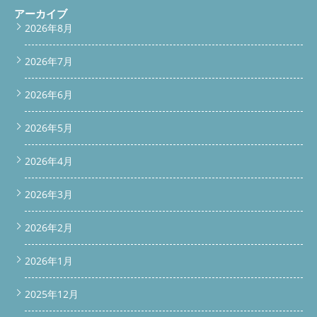
の洗濯機清掃は「安心」と「清潔」の第一歩 東芝のTW-127X9は
アーカイブ
優秀なドラム式洗濯機ですが、長年使うと乾燥不良や臭いといっ
2026年8月
たトラブルが起こりやすくなります。 大切な家族と過ごすこれ
からの時間。赤ちゃんのためにも、自分のためにも、洗濯機をし
っかりメンテナンスしませんか？ 出張見積・ご相談は無料で
2026年7月
す。お気軽にご連絡ください。 便利屋BUZZが、久喜市からあな
たの暮らしをお手伝いします！
公式LINEで相談・依頼する
2026年6月
電話する
問い合わせ /* 上部スクロールバー（スリム仕
様） */ #scroll-bar { position: fixed; top: -60px; left: 0; width:
100%; background-color: #00C73C; padding: 12px 10px; /* 高さ
2026年5月
スリム */ text-align: center; z-index: 9999; box-shadow: 0 2px
8px rgba(0,0,0,0.3); transition: top 0.3s ease; } #scroll-bar.show {
2026年4月
top: 0; } #scroll-bar a { color: #fff; font-size: 16px; font-weight:
bold; text-decoration: none; display: inline-block; } #scroll-bar
2026年3月
a:hover { opacity: 0.9; } /* 下部固定バー */ #bottom-bar {
position: fixed; bottom: -60px; left: 0; width: 100%; display: flex;
text-align: center; z-index: 9999; transition: bottom 0.3s ease;
2026年2月
box-shadow: 0 -2px 8px rgba(0,0,0,0.3); } #bottom-bar.show {
bottom: 0; } #bottom-bar a { flex: 1; padding: 14px 8px; font-
2026年1月
size: 16px; font-weight: bold; color: #fff; text-decoration: none; }
#bottom-bar a.phone { background-color: #007BFF; } #bottom-
bar a.contact { background-color: #FF6600; } #bottom-bar
2025年12月
a:hover { opacity: 0.9; } /* スマホ最適化 */ @media (max-width:
768px) { #scroll-bar { padding: 10px 8px; } #scroll-bar a,