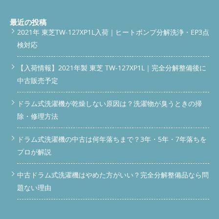
主な作業内容と使用部品 脱水カバー交換（破損・カビのため）
乾燥経路（ヒートポンプダクト）清掃 排水トラップ・排水口の
清掃 分解作業を行い、部品や内部構造の汚れを完全にリセッ
最近の投稿
ト。新品同様とまではいかなくても、洗濯機の「本来の力」を取
2021年 東芝TW-127XP1L入荷｜ヒートポンプ分解洗浄・EP3点
り戻しました。 ビフォーアフター画像 以下に作業前後のビフォ
検対応
ーアフターを掲載します（クリックで拡大） ■ 脱水カバー 交換
前 交換後 ■ 乾燥経路 清掃前 清掃後 ■ 排水口 清掃前 清掃後 今回
の作業の料金目安 ドラム式洗濯機分解クリーニング：28.000円
【入荷情報】2021年製 東芝 TW-127XP1L｜完全分解整備後に
（税込）〜 部品交換（脱水カバーなど）：部品代別途 ※機種や
中古販売予定
状態によって多少前後します。まずは無料でご相談ください。
こんな症状がある方はご相談ください 乾燥が明らかに弱くなっ
た 洗濯後、服やタオルが臭い 赤ちゃんや子どもの服を安心して
ドラム式洗濯機が乾燥しない原因は？洗濯物が臭うときの掃
洗いたい 10年近く使っている 迷ったら、まずはお問い合わせい
除・修理方法
ただければ状態確認から対応します！ お問い合わせ・ご相談は
こちら
090-3444-6331（タップで発信）
メール：
ドラム式洗濯機の中古は何年落ちまで？3年・5年・7年落ちを
katsu.294019@gmail.com
LINE：公式LINEはこちら（タップ
で開く） よくあるご質問（Q&A） Q. 赤ちゃんが生まれる前にや
プロが解説
っておいたほうがいいですか？ A. はい、カビや雑菌が気になる
洗濯機は出産前の清掃がおすすめです。 Q. 乾燥機能だけ直して
中古ドラム式洗濯機はやめた方がいい？完全分解整備品なら問
もらえますか？ A. はい、乾燥不良の原因を特定して部分清掃や
部品交換も可能です。 Q. どのくらい時間がかかりますか？ A. 機
題ない理由
種や汚れ具合によりますが、作業は2〜3時間程度で終わります。
Q. 他店で断られた機種でも可能ですか？ A. 当店は東芝含め幅広
いメーカーに対応。ぜひ一度ご相談ください。 まとめ｜出産前