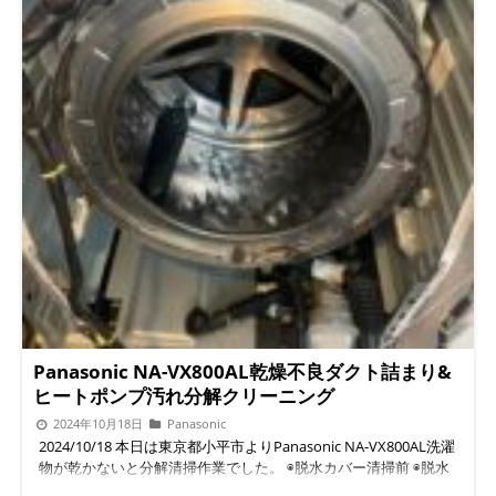
Panasonic NA-VX800AL乾燥不良ダクト詰まり&
ヒートポンプ汚れ分解クリーニング
2024年10月18日
Panasonic
2024/10/18 本日は東京都小平市よりPanasonic NA-VX800AL洗濯
物が乾かないと分解清掃作業でした。 ◉脱水カバー清掃前 ◉脱水
カバー清掃後 ◉ダクト清掃前 ⭐︎乾燥不良の原因ダクトに埃が詰ま