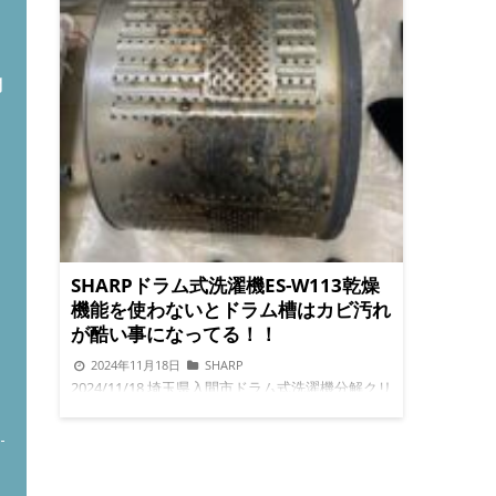
問
SHARPドラム式洗濯機ES-W113乾燥
機能を使わないとドラム槽はカビ汚れ
が酷い事になってる！！
2024年11月18日
SHARP
ト
2024/11/18 埼玉県入間市ドラム式洗濯機分解クリ
ーニング/洗濯機修理専門店便利屋BUZZです。ド
ラム式洗濯機でお困りの事ありましたら、お気軽
にお問合せ下さい。 本日は埼玉県富士見市より
SHARPドラム式洗濯機ES-W113カビ臭いと乾燥不
良で困ってる事で分解清掃作業でした。 ◉脱水カ