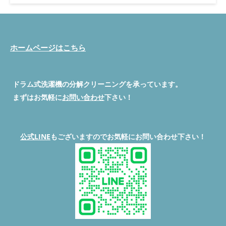
能力が低下します。 ◉脱水カバー破損 ◉脱水カバー交換 【第2位
ヒートポンプ交換】 ◉ヒートポンプの汚れ、機器の故障ですと乾
燥不良になります。 ◉ヒートポンプ交換前 ◉ヒートポンプ交換後
【第3位Vベルト交換】 ◉洗濯運転時に異音がする原因がVベルト
が伸びてしまう事で発生していますので分解清掃のタイミングで
ホームページはこちら
交換をおすすめします。 【第4位乾燥ファン交換作業】 ★エラー
コードH59になります。 乾燥ファン異常になるとかなりその場所
に入れない位爆音になっている状態になります。 ◉乾燥ファンケ
ース ◉乾燥ファン交換 Panasonicドラム式洗濯機でお困りの事あ
ドラム式洗濯機の分解クリーニングを承っています。
りましたら公式LINEよりお問い合わせください。
まずはお気軽に
お問い合わせ
下さい！
◇◆◇◆◇◆◇◆◇◆◇◆◇◆◇◆◇◆◇◆◇ #便利屋BUZZ #ド
ラム式洗濯機分解クリーニング/修理専門店 問い合わせは公式
LINEよりお待ちしています。 公式LINE→ https://lin.ee/5fihH7O
◇◆◇◆◇◆◇◆◇◆◇◆◇◆◇◆◇◆◇◆◇ 続きを読む
公式LINE
もございますのでお気軽にお問い合わせ下さい！