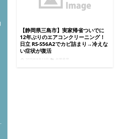
問
【静岡県三島市】実家帰省ついでに
12年ぶりのエアコンクリーニング！
日立 RS-S56A2でカビ詰まり→冷えな
い症状が復活
2025年8月11日
作業風景
こんにちは、便利屋BUZZです。今回は静岡県三
島市の実家に帰省したついでに、自分で長年使っ
てきた日立エアコン RS-S56A2を12年ぶりに初め
てクリーニングした体験談をご紹介します。 結論
から言うと、カビと詰まりで冷えなかったエアコ
ンが、クリーニング後はバッチリ冷えるようにな
りました。この記事では、作業の流れや効果、注
意点などを初心者にも分かりやすくまとめていま
ト
す。 エアコンクリーニングとは？初心者向けにざ
っくり解説 エアコンクリーニングは、エアコン内
部に溜まったホコリ・カビ・油汚れを専用の道具
と洗浄液で取り除く作業のことです。普段のフィ
ルター掃除だけでは落とせない奥の汚れまで取り