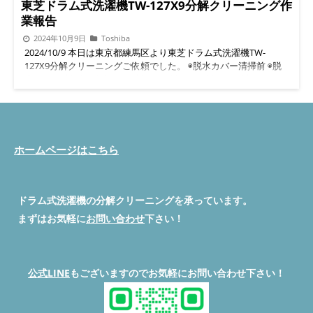
た。 ドラム槽清掃前汚れ状態になります。 ・ドラム槽に繊維と
東芝ドラム式洗濯機TW-127X9分解クリーニング作
カビ汚れが混ざった状態で、付着していました。この汚れ状態で
業報告
洗濯機を使用すると洗濯物に臭いが付く原因になってしまいま
2024年10月9日
Toshiba
す。 ドラム槽清掃後汚れ状態になります。 ・汚れも落ちてドラ
2024/10/9 本日は東京都練馬区より東芝ドラム式洗濯機TW-
ム槽はピカピカになりました。この状態で洗濯使用すると、衣類
127X9分解クリーニングご依頼でした。 ◉脱水カバー清掃前 ◉脱
に臭いが付く事は改善されます。 ヒートポンプ清掃前 ・乾燥不
水カバー清掃前 ◉乾燥経路清掃前 ◉乾燥経路清掃後 ◉洗剤ケース
良の原因がヒートポンプ表面に埃、髪の毛が付着してフィン部が
清掃前 ◉洗剤ケース清掃後
目詰まりしているので、風の流れが悪くなり除湿出来なくなり乾
◇◆◇◆◇◆◇◆◇◆◇◆◇◆◇◆◇◆◇◆◇ 便利屋BUZZ #ド
燥不良が起きますので、定期的(2-3年)目安に専門業者の分解清掃
ラム式洗濯機分解クリーニング/修理専門店 問い合わせは公式
をおすすめします。 ヒートポンプ清掃後 ・フィン部に付着して
LINEよりお待ちしています。 公式LINEはこちら
いた汚れを取ってからフィン部を洗浄した状態になります。この
→ https://lin.ee/5fihH7O ホームページ
状態で乾燥不良は改善されます。 Panasonicドラム式洗濯機の1
ホームページはこちら
→ https://benriyabuzz.com/
番困ってる内容が『乾燥不良』になりますので、洗濯物が乾かな
◇◆◇◆◇◆◇◆◇◆◇◆◇◆◇◆◇◆◇◆◇
いで困ってきましたら、便利屋BUZZのドラム式洗濯機分解清掃
◇◆◇◆◇◆◇◆◇◆◇◆◇◆◇◆◇◆◇◆◇ #便利屋BUZZ #ド
をおすすめします。 今回のヒートポンプ汚れは、Panasonicドラ
ラム式洗濯機分解クリーニング修理 #埼玉県ドラム式洗濯機分解
ム洗濯機にしては、汚れの状態が多くお客様からビフォー&アフ
ドラム式洗濯機の分解クリーニングを承っています。
クリーニング #東京都ドラム式洗濯機分解クリーニング #神奈川
ターの状態に満足されて、こちらも分解清掃作業して良かったと
まずはお気軽に
お問い合わせ
下さい！
県ドラム式洗濯機分解クリーニング #群馬県ドラム式洗濯機分解
思いました。 ★今回の料金は分解清掃費27.000円 作業時間3Hで
クリーニング ◇◆◇◆◇◆◇◆◇◆◇◆◇◆◇◆◇◆◇◆◇ 続
無事終了致しました。
きを読む
◇◆◇◆◇◆◇◆◇◆◇◆◇◆◇◆◇◆◇◆◇ #ドラム式洗濯機
分解職人 便利屋BUZZ #ドラム式洗濯機分解クリーニング/修理専
公式LINE
もございますのでお気軽にお問い合わせ下さい！
門店 #便利屋BUZZ 問い合わせは公式LINEよりお待ちしていま
す。 公式LINEよりお問い合わせ
◇◆◇◆◇◆◇◆◇◆◇◆◇◆◇◆◇◆◇◆◇ ホームページは