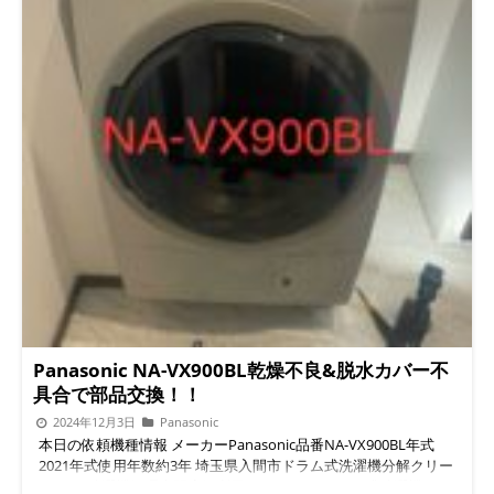
Panasonic NA-VX900BL乾燥不良&脱水カバー不
具合で部品交換！！
2024年12月3日
Panasonic
本日の依頼機種情報 メーカーPanasonic品番NA-VX900BL年式
2021年式使用年数約3年 埼玉県入間市ドラム式洗濯機分解クリー
ニング/洗濯機修理専門店便利屋BUZZです。ドラム式洗濯機でお