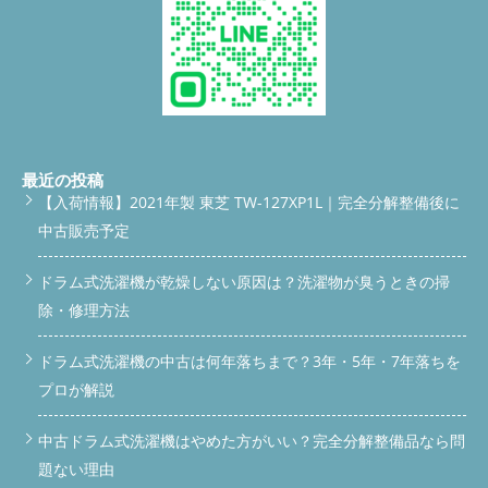
こちら ◇◆◇◆◇◆◇◆◇◆◇◆◇◆◇◆◇◆◇◆◇ #便利屋
BUZZ #ドラム式洗濯機分解清掃 #ドラム式洗濯機完全分解洗浄 #
ドラム式洗濯機修理 #埼玉県ドラム式洗濯機分解クリーニング #
東京都ドラム式洗濯機分解クリーニング #神奈川県ドラム式洗濯
機分解クリーニング #群馬県ドラム式洗濯機分解クリーニング #
関東全域ドラム式洗濯機分解清掃対応可能 #さいたま市#川越市#
所沢市#熊谷市#川口市#越谷市#春日部市#上尾市#ふじみ野市#
入間市#鶴ヶ島市#秩父市#飯能市#さいたま市岩槻区#さいたま市
南区#さいたま市西区#さいたま市北区#さいたま市大宮区#さい
最近の投稿
たま市桜区#さいたま市浦和区#日高市#深谷市#熊谷市#行田市#
【入荷情報】2021年製 東芝 TW-127XP1L｜完全分解整備後に
幸手市#朝霞市#和光市#新座市#久喜市#鴻巣市#草加市#東松山
中古販売予定
市 ◇◆◇◆◇◆◇◆◇◆◇◆◇◆◇◆◇◆◇◆◇ 続きを読む
ドラム式洗濯機が乾燥しない原因は？洗濯物が臭うときの掃
除・修理方法
ドラム式洗濯機の中古は何年落ちまで？3年・5年・7年落ちを
プロが解説
中古ドラム式洗濯機はやめた方がいい？完全分解整備品なら問
題ない理由