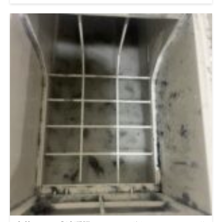
困りの事ありましたら、関東全域で対応致しますのでお気軽にお
問合せ下さい。 -本日は埼玉県東松山市の30代夫妻、お子様2
人、わんちゃん1匹のお客様からのPanasonic NAVX900BL乾燥時
間が長くても衣類が乾いていないと、奥さんよりご相談を受けて
3日後に日程調整がついたのでご訪問して作業致しました。 脱水
カバーの不具合になります。 ・カバー隙間に埃が出ていると気
になって、ご自身で埃を取ったりするとカバーに隙間が出来てし
まい全方位シャワーがドラム内に水が出ないので、洗濯洗浄能力
が落ちてしまいますので、洗濯物臭い等の不具合の原因になりま
すので、埃が出てきたら分解清掃のサインになります。 脱水カ
バー交換前汚れ状態になります。 ・脱水カバーはドラム槽クリ
ーナーでは汚れを取る事は出来ないので、定期的(2〜3年)に専門
業者での分解清掃が必要にはなります。洗濯物が臭い、扉を開け
た時に臭い発生する原因もあります。 脱水カバー全方位シャワ
ー部詰まり箇所 ・全方位シャワーが出る所に繊維、髪の毛が詰
まってしまい水シャワーが出なくなると洗浄能力が下がり洗濯物
の臭いの原因になりますので、定期的(2-3年)目安に専門業者に分
解清掃をおすすめします。 脱水カバー交換後のカバー状態にな
ります。 ・カバー交換した事で水路の汚れもなくなり全方位シ
ャワー機能も復活、洗濯洗浄能力も改善されます。 脱水カバー
交換後全体的に水シャワーが出てます。 ・全方位シャワー(7箇
所)から水が出てる事が確認出来ました。 脱水カバー交換全方位
シャワー穴アップ ・全方位シャワー穴詰まりもなくなりまし