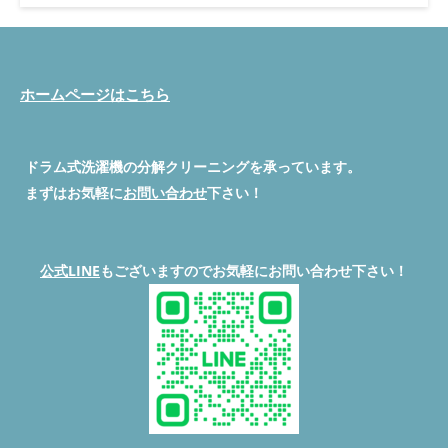
◇◆◇◆◇◆◇◆◇◆◇◆◇◆◇◆◇◆◇◆◇ 便利屋BUZZ #ド
ラム式洗濯機分解クリーニング/修理専門店 問い合わせは公式
LINEよりお待ちしています。 公式LINEはこちら
→ https://lin.ee/5fihH7O ホームページ
→ https://benriyabuzz.com/
ホームページはこちら
◇◆◇◆◇◆◇◆◇◆◇◆◇◆◇◆◇◆◇◆◇
◇◆◇◆◇◆◇◆◇◆◇◆◇◆◇◆◇◆◇◆◇ #便利屋BUZZ #ド
ラム式洗濯機分解クリーニング修理 #埼玉県ドラム式洗濯機分解
クリーニング #東京都ドラム式洗濯機分解クリーニング #神奈川
ドラム式洗濯機の分解クリーニングを承っています。
県ドラム式洗濯機分解クリーニング #群馬県ドラム式洗濯機分解
まずはお気軽に
お問い合わせ
下さい！
クリーニング ◇◆◇◆◇◆◇◆◇◆◇◆◇◆◇◆◇◆◇◆◇ 続
きを読む
公式LINE
もございますのでお気軽にお問い合わせ下さい！