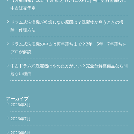
【入荷情報】2021年製 東芝 TW-127XP1L｜完全分解整備後に
LINEで相談・依頼する
電話する
問い合わせ /* 上部スクロ
障を防ぎ快適に使い続けるために非常に効果的です。埼玉県で信
ールバー（スリム仕様） */ #scroll-bar { position: fixed; top:
中古販売予定
頼の技術と実績を持つ「便利屋BUZZ」にぜひお任せください。
-60px; left: 0; width: 100%; background-color: #00C73C; padding:
お問い合わせはこちらから 電話：090-3444-6331 LINE：友だち
12px 10px; /* 高さスリム */ text-align: center; z-index: 9999;
ドラム式洗濯機が乾燥しない原因は？洗濯物が臭うときの掃
追加はこちら 埼玉県対応エリア 入間市、所沢市、狭山市、川越
box-shadow: 0 2px 8px rgba(0,0,0,0.3); transition: top 0.3s ease;
市、ふじみ野市、さいたま市、その他周辺地域 ※本記事内の動
} #scroll-bar.show { top: 0; } #scroll-bar a { color: #fff; font-size:
除・修理方法
画はテレビ朝日「グッド！モーニング」公式YouTubeチャンネル
16px; font-weight: bold; text-decoration: none; display: inline-
より引用しています。 公式LINEより今すぐ申し込みをする ▶︎ 公
block; } #scroll-bar a:hover { opacity: 0.9; } /* 下部固定バー */
ドラム式洗濯機の中古は何年落ちまで？3年・5年・7年落ちを
式LINEスクロールバー #scroll-bar { position: fixed; top: -60px; /*
#bottom-bar { position: fixed; bottom: -60px; left: 0; width:
最初は画面外 */ left: 0; width: 100%; background-color:
100%; display: flex; text-align: center; z-index: 9999; transition:
プロが解説
#00C73C; /* 緑色 */ padding: 12px 10px; text-align: center; z-
bottom 0.3s ease; box-shadow: 0 -2px 8px rgba(0,0,0,0.3); }
index: 9999; box-shadow: 0 2px 5px rgba(0,0,0,0.2); transition:
#bottom-bar.show { bottom: 0; } #bottom-bar a { flex: 1;
中古ドラム式洗濯機はやめた方がいい？完全分解整備品なら問
top 0.3s ease; } #scroll-bar.show { top: 0; /* スクロール時に表示
padding: 14px 8px; font-size: 16px; font-weight: bold; color: #fff;
題ない理由
*/ } #scroll-bar a { color: #fff; font-size: 15px; font-weight: bold;
text-decoration: none; } #bottom-bar a.phone { background-
text-decoration: none; }
公式LINEで相談・依頼する
color: #007BFF; } #bottom-bar a.contact { background-color:
window.addEventListener('scroll', function() { const scrollBar =
#FF6600; } #bottom-bar a:hover { opacity: 0.9; } /* スマホ最適化
document.getElementById('scroll-bar'); if(window.scrollY > 100)
*/ @media (max-width: 768px) { #scroll-bar { padding: 10px 8px;
{ // 100px以上スクロールしたら表示
} #scroll-bar a, #bottom-bar a { font-size: 14px; padding: 12px
アーカイブ
scrollBar.classList.add('show'); } else {
6px; } } window.addEventListener('scroll', function() { const
2026年8月
scrollBar.classList.remove('show'); } });
電話する
問い合わ
scrollBar = document.getElementById('scroll-bar'); const
せ #bottom-bar { position: fixed; bottom: -60px; /* 高さに合わ
bottomBar = document.getElementById('bottom-bar'); // 上部
2026年7月
せて余裕を減らす */ left: 0; width: 100%; display: flex; text-align:
LINEバー if(window.scrollY > 100) {
center; z-index: 9999; transition: bottom 0.3s ease; box-shadow:
scrollBar.classList.add('show'); } else {
0 -2px 8px rgba(0,0,0,0.3); } #bottom-bar.show { bottom: 0; }
scrollBar.classList.remove('show'); } // 下部バー
2026年6月