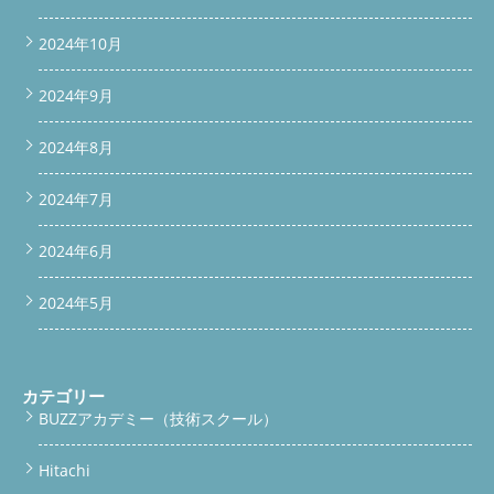
bar'); if(window.scrollY > 100) { scrollBar.classList.add('show'); }
else { scrollBar.classList.remove('show'); } if(window.scrollY >
2024年10月
200) { bottomBar.classList.add('show'); } else {
bottomBar.classList.remove('show'); } }); 続きを読む
2024年9月
2024年8月
2024年7月
2024年6月
2024年5月
カテゴリー
BUZZアカデミー（技術スクール）
Hitachi