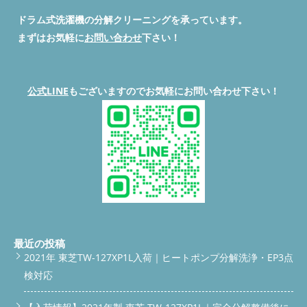
れが「トイレの17倍」「浴室排水の123倍」という衝撃的な映像
2〜3ヶ月に一度チェック 年1回の分解クリーニングで内部の汚れ
ドラム式洗濯機の分解クリーニングを承っています。
が公開されました。内部に溜まったカビや埃、皮脂汚れが乾燥不
をリセット これを守るだけで高額修理を避け、10年近く快適に
良や嫌な臭いの原因となっています。洗濯槽の外側や見えない部
使える可能性が高まります。 便利屋BUZZの対応エリアと実績 便
まずはお気軽に
お問い合わせ
下さい！
分の汚れは、通常のお掃除では落としきれません。 公式動画で
利屋BUZZは埼玉県入間市を拠点に、所沢市・狭山市・川越市・
詳しく見る 以下の公式YouTube動画で、分解クリーニングの様
東松山市・青梅市・滑川町など埼玉全域に対応。さらに東京・神
子や汚れの状態を詳しく解説しています。ぜひご覧ください。
奈川・群馬など関東全域まで出張可能です。 年間500台以上の分
https://www.youtube.com/watch?v=CK0g_Fit4lY 便利屋BUZZの
解洗浄実績があり、Panasonic・SHARP・日立など主要メーカー
公式LINE
もございますのでお気軽にお問い合わせ下さい！
分解クリーニングとは？ 弊社「便利屋BUZZ」は、埼玉県入間市
の修理・クリーニング経験が豊富です。 「音が気になる」「ド
を拠点に年間500台以上のドラム式洗濯機分解クリーニングを行
ラムが削れているか心配」など、小さな不安でもお気軽にご相談
っています。 メーカー・機種問わず対応可能 取り外せるパーツ
ください。 よくある質問 Q1. すでに異音がしています。すぐ壊
は全て丁寧に洗浄 専用の洗剤・工具で奥までしっかり汚れ除去
れますか？ A. すぐに壊れるわけではありませんが、進行する可
臭い・乾燥不良の根本改善を目指します テレビで紹介されたよ
能性が高い症状です。早めに点検をおすすめします。 Q2. 分解掃
うな内部のカビや埃汚れも、プロの技術で徹底的に落としますの
除と修理は同時にできますか？ A. はい、できます。内部を開け
で、ご安心ください。 埼玉県の各地域で多数の実績 所沢市、狭
るタイミングで点検も行うため、効率的に作業可能です。 Q3. 洗
山市、川越市、入間市、ふじみ野市など、埼玉県全域に対応して
濯物の量はどのくらいがベストですか？ A. 容量の6〜7割を目安
おります。地域に密着したサービスで、迅速かつ丁寧な作業を心
にしてください。それ以上は軸や部品への負担が大きくなりま
がけています。 お客様の声 「乾燥機能が復活し、洗濯物がふわ
す。 まとめ 洗濯物の入れすぎは異音・摩耗・故障の原因です。
ふわになりました。もっと早くお願いすればよかった！」（所沢
特にPanasonicではドラム槽底面が削れるリスクがあり、放置す
市・A様） 「押し売りもなく、保証について教えてもらい助かり
ると高額修理や買い替えが必要になることも。 「一度で済ませ
最近の投稿
ました。またお願いしたいです。」（入間市・K様） こんな症状
たい」より「長く安心して使う」を優先しましょう。入間市や近
2021年 東芝TW-127XP1L入荷｜ヒートポンプ分解洗浄・EP3点
があればぜひご相談を 洗濯物が湿ったまま乾かない 洗濯機から
隣エリア（所沢市・川越市・狭山市・東松山市・滑川町・青梅
検対応
カビ臭いニオイがする 乾燥機の時間がやたら長い、または途中
市）でお困りの方は、便利屋BUZZへお気軽にご相談ください。
で止まる 洗濯機内部の汚れが気になる まとめ テレビ朝日の公式
お電話・LINE・メールからお問い合わせ可能です。
公式
放送でも話題になったドラム式洗濯機の分解クリーニングは、故