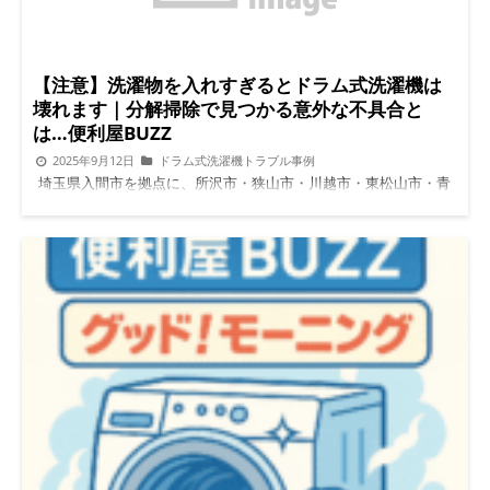
【注意】洗濯物を入れすぎるとドラム式洗濯機は
壊れます｜分解掃除で見つかる意外な不具合と
は…便利屋BUZZ
2025年9月12日
ドラム式洗濯機トラブル事例
埼玉県入間市を拠点に、所沢市・狭山市・川越市・東松山市・青
梅市・滑川町などでドラム式洗濯機の分解クリーニング・修理を
行っている便利屋BUZZです。 今回は「洗濯物を入れすぎて使っ
ているうちに、分解掃除で不具合が見つかるケース」について、
施工事例や注意点をまとめました。 「軸に負荷がかかって異音
がする」「Panasonicのドラム槽が削れている」など、見えない
トラブルをそのまま放置すると、最終的に高額修理や買い替えに
つながることがあります。初心者の方にもわかりやすく解説しま
すので、ぜひ最後までご覧ください。 目次 洗濯物を入れすぎる
とどうなる？ 分解掃除で見つかった実際の不具合事例
Panasonic機種特有の注意点 一度で済ませたい気持ちが故障を招
く理由 長く使うためのメンテナンス習慣 便利屋BUZZの対応エリ
アと実績 よくある質問 洗濯物を入れすぎるとどうなる？ 結論か
ら言うと洗濯物の入れすぎは故障の一番の原因です。特にドラム
式は「少なめ」に使う前提で設計されています。 軸に負荷がか