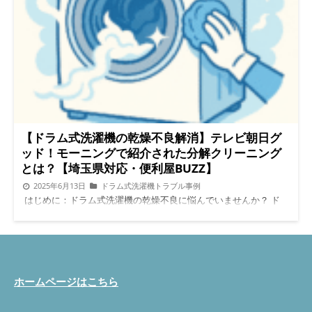
かり、回転時に異音が出やすくなる バランスが崩れて脱水が途
中で止まる 内部の摩耗が早まり部品寿命が短くなる 最初は「ち
ょっと音が大きいかな？」程度でも、数ヶ月後には大きな修理が
必要になることが少なくありません。 分解掃除で見つかった実
際の不具合事例 便利屋BUZZで分解掃除を行った際、洗濯物を入
れすぎて使っていた方に多い症状は以下です。 ドラム軸のガタ
つき（異音の原因） 脱水カバーの破損や擦れ 槽の底面が削れて
金属粉が出ている 排水口に糸くず・スライム汚れが大量に詰ま
っている これらは普段の使用では気づきにくく、分解掃除で初
めて発見されることがほとんどです。 Panasonic機種特有の注意
点 Panasonicのドラム式洗濯機では、特にドラム槽底面が削れや
【ドラム式洗濯機の乾燥不良解消】テレビ朝日グ
すいという特徴があります。洗濯物を詰め込みすぎると摩擦が大
ッド！モーニングで紹介された分解クリーニング
きくなり、金属部分が削れてしまうのです。 放置すると削れた
とは？【埼玉県対応・便利屋BUZZ】
金属粉が内部に溜まり、異音や故障の原因になります。
2025年6月13日
ドラム式洗濯機トラブル事例
Panasonicをお使いの方は、他メーカー以上に洗濯量の管理が重
はじめに：ドラム式洗濯機の乾燥不良に悩んでいませんか？ ド
要です。 一度で済ませたい気持ちが故障を招く理由 「どうせ洗
ラム式洗濯機の乾燥機能がうまく働かず、ふんわり仕上がらな
濯するなら一度で済ませたい」その気持ちはとてもよくわかりま
い、臭いが気になるなどのトラブルはありませんか？そんな時
す。しかし、実際にはその一度の詰め込みが寿命を縮める原因に
は、分解クリーニングが効果的です。 実は最近、テレビ朝日の
なっています。 結果的に、数万円〜十数万円の修理や買い替え
「グッド！モーニング」でも、ドラム式洗濯機の分解クリーニン
が必要になり、節約どころか大きな出費につながることも珍しく
グの重要性が特集されました。放送内容と弊社のサービスをあわ
ありません。 小まめに分けて洗うことが、最終的には一番お得
せてご紹介します。 テレビ朝日「グッド！モーニング」で話題
ホームページはこちら
な使い方です。 長く使うためのメンテナンス習慣 ドラム式を長
になったドラム式洗濯機の汚れとは？ テレビ朝日が2025年6月に
持ちさせるには、次の習慣が大切です。 洗濯物は7割まで（容量
放送した「グッド！モーニング」では、ドラム式洗濯機内部の汚
いっぱいはNG） 糸くずフィルターを週1回清掃 排水トラップは