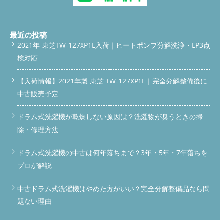
ラム式洗濯機分解清掃 #ドラム式洗濯機完全分解洗浄 #ドラム式
洗濯機修理 #埼玉県ドラム式洗濯機分解クリーニング #東京都ド
ラム式洗濯機分解クリーニング #神奈川県ドラム式洗濯機分解ク
リーニング #群馬県ドラム式洗濯機分解クリーニング #関東全域
最近の投稿
ドラム式洗濯機分解清掃対応可能 #さいたま市#川越市#所沢市#
2021年 東芝TW-127XP1L入荷｜ヒートポンプ分解洗浄・EP3点
熊谷市#川口市#越谷市#春日部市#上尾市#ふじみ野市#入間市#
検対応
鶴ヶ島市#秩父市#飯能市#さいたま市岩槻区#さいたま市南区#さ
いたま市西区#さいたま市北区#さいたま市大宮区#さいたま市桜
区#さいたま市浦和区
【入荷情報】2021年製 東芝 TW-127XP1L｜完全分解整備後に
◇◆◇◆◇◆◇◆◇◆◇◆◇◆◇◆◇◆◇◆◇ 続きを読む
中古販売予定
ドラム式洗濯機が乾燥しない原因は？洗濯物が臭うときの掃
除・修理方法
ドラム式洗濯機の中古は何年落ちまで？3年・5年・7年落ちを
プロが解説
中古ドラム式洗濯機はやめた方がいい？完全分解整備品なら問
題ない理由