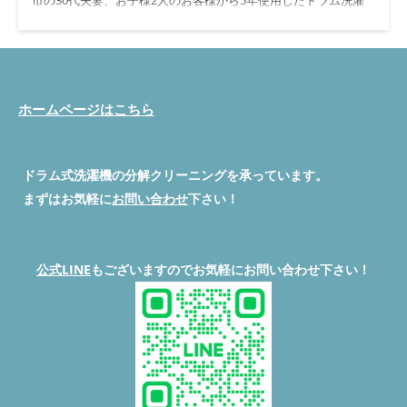
機『SHARP ES-W110』で『乾燥不良』で『洗濯物が乾かない』
ので大変困ってると旦那さんよりご相談を受けて2日後に訪問い
たしました。 脱水カバー清掃前 汚れ度★★★
まず、脱水受け
カバーを取り外してみました。汚れ状態はそこまで溜まっていな
いですが、埃や髪の毛、そしてカビのようなものまで見受けられ
ます。このまま放置しておくと、洗濯物にも影響が出るかもしれ
ホームページはこちら
ません。 脱水カバー清掃後
清掃が完了した脱水受けカバー
は、見違えるほどきれいになりました！汚れがなくなり、ピカピ
カの状態です。これで安心して洗濯ができます。 ダクト埃詰ま
り
乾燥ダクトに埃繊維が詰まっていた為に乾燥時の風流れが
ドラム式洗濯機の分解クリーニングを承っています。
悪くなって乾燥不良が発生しています。 ダクト清掃後
埃を除
まずはお気軽に
お問い合わせ
下さい！
去した事で風流れが良くなり乾燥不良が改善されます。 洗剤ケ
ース清掃前 洗剤ケース清掃後 排水経路清掃前 排水経路清掃後 フ
ィルター/糸くずフィルター清掃前
フィルター目詰まりにより
乾燥不良の原因になります。定期的にフィルター清掃を実施して
公式LINE
もございますのでお気軽にお問い合わせ下さい！
下さい。 フィルター/糸くずフィルター清掃後
フィルター目詰
まりがなくなり乾燥不良が改善されます。
◇◆◇◆◇◆◇◆◇◆◇◆◇◆◇◆◇◆◇◆◇ #ドラム式洗濯機
分解職人 便利屋BUZZ #ドラム式洗濯機分解クリーニング/修理専
門店 #便利屋BUZZ 問い合わせは公式LINEよりお待ちしていま
す。 ◇◆◇◆◇◆◇◆◇◆◇◆◇◆◇◆◇◆◇◆◇ 公式LINEよ
り問い合わせする
◇◆◇◆◇◆◇◆◇◆◇◆◇◆◇◆◇◆◇◆◇ #便利屋BUZZ #ド